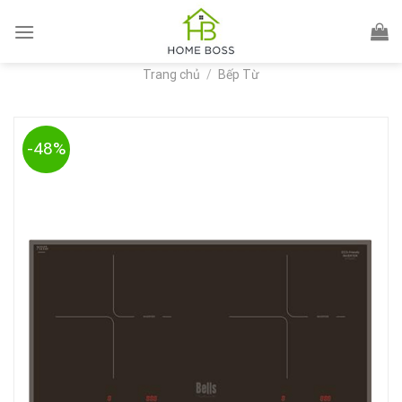
Skip
to
content
Trang chủ
/
Bếp Từ
-48%