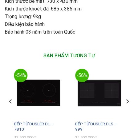
Kích thước bề mặt: 730 x 430 mm
Kích thước khoét đá: 685 x 385 mm
Trọng lượng: 9kg
Điều kiện bảo hành
Bảo hành 03 năm trên toàn Quốc
SẢN PHẨM TƯƠNG TỰ
-54%
-56%
BẾP TỪ DUSLER DL –
BẾP TỪ DUSLER DLS –
7810
999
12.500.000
₫
24.500.000
₫