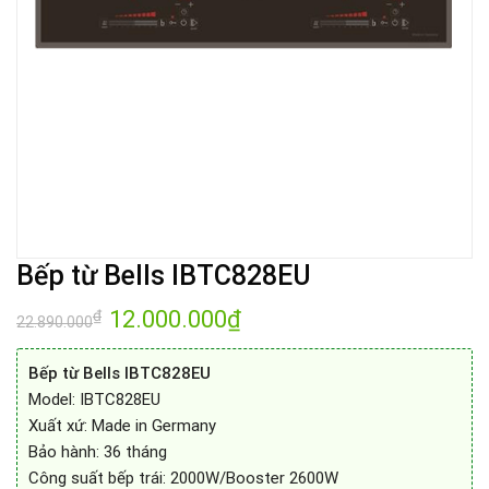
Bếp từ Bells IBTC828EU
Giá
12.000.000
₫
Giá
₫
22.890.000
gốc
hiện
là:
tại
22.890.000₫.
là:
Bếp từ Bells IBTC828EU
12.000.000₫.
Model: IBTC828EU
Xuất xứ: Made in Germany
Bảo hành: 36 tháng
Công suất bếp trái: 2000W/Booster 2600W