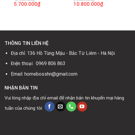
Giá
5.700.000
₫
Giá
Giá
10.800.000
₫
Giá
gốc
hiện
gốc
hiện
là:
tại
là:
tại
12.500.000₫.
là:
24.500.000₫.
là:
0₫.
5.700.000₫.
10.800.000₫.
THÔNG TIN LIÊN HỆ
Địa chỉ: 136 Hồ Tùng Mậu - Bắc Từ Liêm - Hà Nội
Điện thoại: 0969 806 863
Email: homebosshn@gmail.com
NHẬN BẢN TIN
Vui lòng nhập địa chỉ email để nhận bản tin khuyến mại hàng
tuần của chúng tôi: