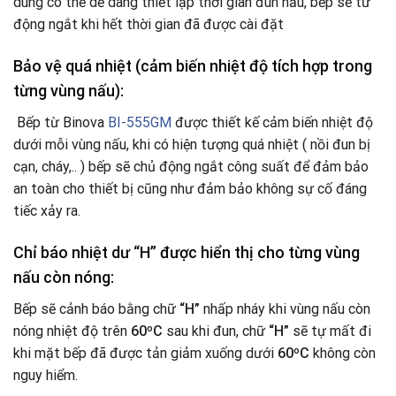
dùng có thể dễ dàng thiết lập thời gian đun nấu, bếp sẽ tư
động ngắt khi hết thời gian đã được cài đặt
Bảo vệ quá nhiệt (cảm biến nhiệt độ tích hợp trong
từng vùng nấu):
Bếp từ Binova
BI-555GM
được thiết kế cảm biến nhiệt độ
dưới mỗi vùng nấu, khi có hiện tượng quá nhiệt ( nồi đun bị
cạn, cháy,.. ) bếp sẽ chủ động ngắt công suất để đảm bảo
an toàn cho thiết bị cũng như đảm bảo không sự cố đáng
tiếc xảy ra.
Chỉ báo nhiệt dư “H” được hiển thị cho từng vùng
nấu còn nóng:
Bếp sẽ cảnh báo bằng chữ
“H”
nhấp nháy khi vùng nấu còn
nóng nhiệt độ trên
60ºC
sau khi đun, chữ
“H”
sẽ tự mất đi
khi mặt bếp đã được tản giảm xuống dưới
60ºC
không còn
nguy hiểm.