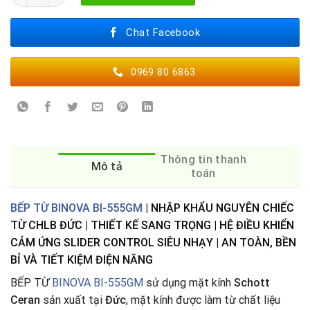
Chat Facebook
0969 80 6863
Thông tin thanh
Mô tả
toán
BẾP TỪ BINOVA BI-555GM
| NHẬP KHẨU NGUYÊN CHIẾC
TỪ CHLB ĐỨC | THIẾT KẾ SANG TRỌNG | HỆ ĐIỀU KHIỂN
CẢM ỨNG SLIDER CONTROL SIÊU NHẠY | AN TOÀN, BỀN
BỈ VÀ TIẾT KIỆM ĐIỆN NĂNG
BẾP TỪ
BINOVA BI-555GM
sử dụng mặt kính
Schott
Ceran
sản xuất tại
Đức
, mặt kính được làm từ chất liệu