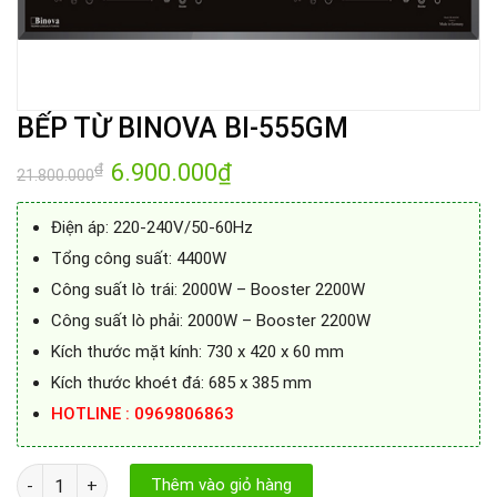
BẾP TỪ BINOVA BI-555GM
Giá
6.900.000
₫
Giá
₫
21.800.000
gốc
hiện
là:
tại
21.800.000₫.
là:
Điện áp: 220-240V/50-60Hz
6.900.000₫.
Tổng công suất: 4400W
Công suất lò trái: 2000W – Booster 2200W
Công suất lò phải: 2000W – Booster 2200W
Kích thước mặt kính: 730 x 420 x 60 mm
Kích thước khoét đá: 685 x 385 mm
HOTLINE : 0969806863
BẾP TỪ BINOVA BI-555GM số lượng
Thêm vào giỏ hàng