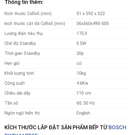
Thông tin thêm:
Kích thước CxRxS (mm)
51 x 592 x 522
kich thước cắt đá CxRxS (mm)
56x560x490-500
Lượng điện tiêu thụ
175.0
Chế độ Standby
0.5W
Thời gian Standby
20p
Hẹn giờ
có
Khối lượng tịnh
10kg
Công suất
4.6Kw
Chiều dài dây
110 cm
Tần số
60; 50 Hz
Ngôn ngữ hiển thị
English
KÍCH THƯỚC LẮP ĐẶT SẢN PHẨM BẾP TỪ
BOSCH