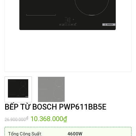
BẾP TỪ BOSCH PWP611BB5E
Giá
10.368.000
₫
Giá
₫
26.900.000
gốc
hiện
là:
tại
26.900.000₫.
là:
Tổng Công Suất:
4600W
10.368.000₫.