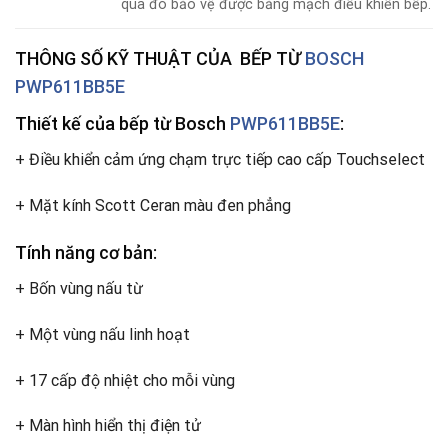
qua đó bảo vệ được bảng mạch điều khiển bếp.
THÔNG SỐ KỸ THUẬT CỦA
BẾP TỪ
BOSCH
PWP611BB5E
Thiết kế của bếp từ Bosch
PWP611BB5E
:
+ Điều khiển cảm ứng chạm trực tiếp cao cấp Touchselect
+ Mặt kính Scott Ceran màu đen phẳng
Tính năng cơ bản:
+ Bốn vùng nấu từ
+ Một vùng nấu linh hoạt
+ 17 cấp độ nhiệt cho mỗi vùng
+ Màn hình hiển thị điện tử