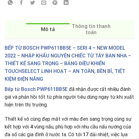
Thông tin thanh
Mô tả
toán
BẾP TỪ BOSCH PWP611BB5E – SERI 4 – NEW MODEL
2022 – NHẬP KHẨU NGUYÊN CHIẾC TỪ TÂY BAN NHA –
THIẾT KẾ SANG TRỌNG – BẢNG ĐIỀU KHIỂN
TOUCHSELECT LINH HOẠT – AN TOÀN, BỀN BỈ, TIẾT
KIỆM ĐIỆN NĂNG
Bếp từ Bosch PWP611BB5E
đã nhận được rất nhiều đánh
giá và phản hồi tốt từ phía người tiêu dùng ngay từ khi xuất
hiện trên thị trường.
Thiết kế vô cùng đẹp mắt với màu đen sang trọng cùng sự
kết hợp với
4
vùng nấu, phù hợp với nhu cầu nấu nướng của
đa số các gia đình ở nước ta
.
Có tới
17
dải nhiệt, việc lựa