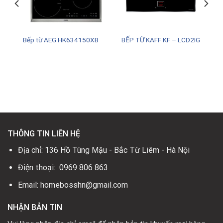
Bếp từ AEG HK634150XB
BẾP TỪ KAFF KF – LCD2IG
0₫.
THÔNG TIN LIÊN HỆ
Địa chỉ: 136 Hồ Tùng Mậu - Bắc Từ Liêm - Hà Nội
Điện thoại: 0969 806 863
Email: homebosshn@gmail.com
NHẬN BẢN TIN