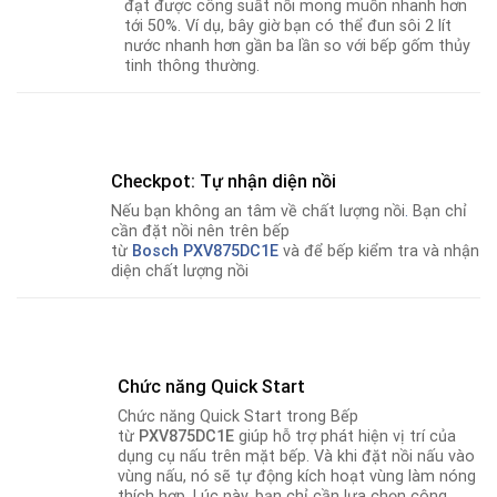
đạt được công suất nồi mong muốn nhanh hơn
tới 50%. Ví dụ, bây giờ bạn có thể đun sôi 2 lít
nước nhanh hơn gần ba lần so với bếp gốm thủy
tinh thông thường.
Checkpot: Tự nhận diện nồi
Nếu bạn không an tâm về chất lượng nồi
.
Bạn chỉ
cần đặt nồi nên trên bếp
từ
Bosch PXV875DC1E
và để bếp kiểm tra và nhận
diện chất lượng nồi
Chức năng Quick Start
Chức năng Quick Start trong Bếp
từ
PXV875DC1E
giúp hỗ trợ phát hiện vị trí của
dụng cụ nấu trên mặt bếp. Và khi đặt nồi nấu vào
vùng nấu, nó sẽ tự động kích hoạt vùng làm nóng
thích hợp. Lúc này, bạn chỉ cần lựa chọn công