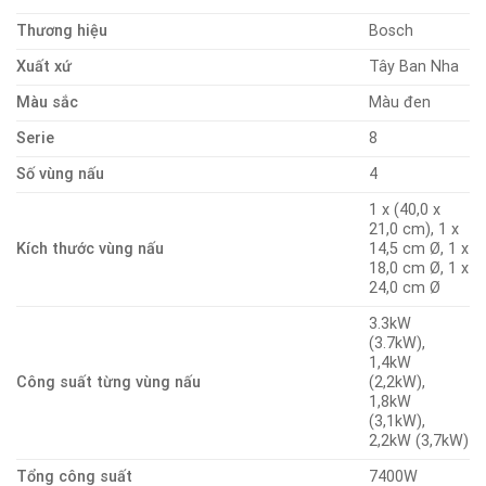
Thương hiệu
Bosch
Xuất xứ
Tây Ban Nha
Màu sắc
Màu đen
Serie
8
Số vùng nấu
4
1 x (40,0 x
21,0 cm), 1 x
Kích thước vùng nấu
14,5 cm Ø, 1 x
18,0 cm Ø, 1 x
24,0 cm Ø
3.3kW
(3.7kW),
1,4kW
Công suất từng vùng nấu
(2,2kW),
1,8kW
(3,1kW),
2,2kW (3,7kW)
Tổng công suất
7400W