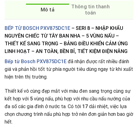
Thông tin thanh
Mô tả
toán
BẾP TỪ BOSCH PXV875DC1E
– SERI 8 – NHẬP KHẨU
NGUYÊN CHIẾC TỪ TÂY BAN NHA – 5 VÙNG NẤU –
THIẾT KẾ SANG TRỌNG – BẢNG ĐIỀU KHIỂN CẢM ỨNG
LINH HOẠT – AN TOÀN, BỀN BỈ, TIẾT KIỆM ĐIỆN NĂNG
Bếp từ Bosch PXV875DC1E
đã nhận được rất nhiều đánh
giá và phản hồi tốt từ phía người tiêu dùng ngay từ khi xuất
hiện trên thị trường.
Thiết kế vô cùng đẹp mắt với màu đen sang trọng cùng sự
kết hợp với
5
vùng nấu, phù hợp với nhu cầu nấu nướng của
đa số các gia đình ở nước ta. Có tới
17
dải nhiệt, việc lựa
chọn chương trình nấu phù hợp trở nên đơn giản hơn bao giờ
hết.