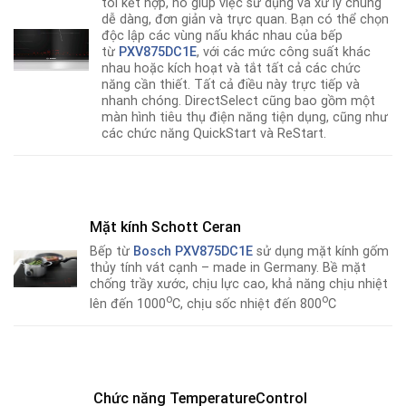
tôi kết hợp, nó giúp việc sử dụng và xử lý chúng
dễ dàng, đơn giản và trực quan. Bạn có thể chọn
độc lập các vùng nấu khác nhau của bếp
từ
PXV875DC1E
, với các mức công suất khác
nhau hoặc kích hoạt và tắt tất cả các chức
năng cần thiết. Tất cả điều này trực tiếp và
nhanh chóng. DirectSelect cũng bao gồm một
màn hình tiêu thụ điện năng tiện dụng, cũng như
các chức năng QuickStart và ReStart.
Mặt kính Schott Ceran
Bếp từ
Bosch
PXV875DC1E
sử dụng mặt kính gốm
thủy tính vát cạnh – made in Germany. Bề mặt
chống trầy xước, chịu lực cao, khả năng chịu nhiệt
o
o
lên đến 1000
C, chịu sốc nhiệt đến 800
C
Chức năng TemperatureControl