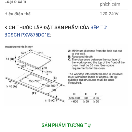
Loại ổ cắm
phích cắm
Hiệu điện thế
220-240V
KÍCH THƯỚC LẮP ĐẶT SẢN PHẨM CỦA
BẾP TỪ
BOSCH PXV875DC1E
:
SẢN PHẨM TƯƠNG TỰ