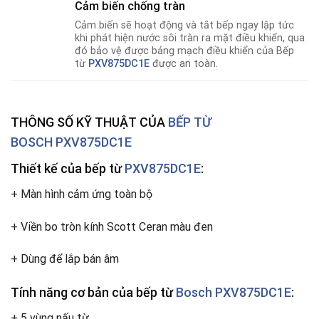
Cảm biến chống tràn
Cảm biến sẽ hoạt động và tắt bếp ngay lập tức
khi phát hiện nước sôi tràn ra mặt điều khiển, qua
đó bảo vệ được bảng mạch điều khiển của Bếp
từ
PXV875DC1E
được an toàn.
THÔNG SỐ KỸ THUẬT CỦA
BẾP TỪ
BOSCH PXV875DC1E
Thiết kế của bếp từ
PXV875DC1E
:
+ Màn hình cảm ứng toàn bộ
+ Viền bo tròn kính Scott Ceran màu đen
+ Dùng để lắp bán âm
Tính năng cơ bản của bếp từ
Bosch PXV875DC1E
:
+ 5 vùng nấu từ