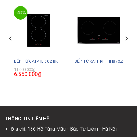
-40%
8
BẾP TỪ CATA IB 302 BK
BẾP TỪ KAFF KF – IH870Z
11.000.000
₫
Giá
6.550.000
₫
Giá
gốc
hiện
là:
tại
11.000.000₫.
là:
6.550.000₫.
THÔNG TIN LIÊN HỆ
Địa chỉ: 136 Hồ Tùng Mậu - Bắc Từ Liêm - Hà Nội