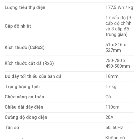
Lượng tiêu thụ điện
177,5 Wh / kg
17 cấp độ (9
cấp độ chính
Cấp độ nhiệt
và 8 cấp độ
trung gian)
51 x 816 x
Kích thước (CxRxS)
527mm
750-780 x
Kích thước cắt đá (RxS)
490-500mm
Độ dày tối thiểu của bàn đá
16mm
Trọng lượng tịnh
17 kg
Chức năng an toàn
Có
Chiều dài dây điện
110cm
Cường độ dòng điện
20A
Tần số
50; 60Hz
Không có