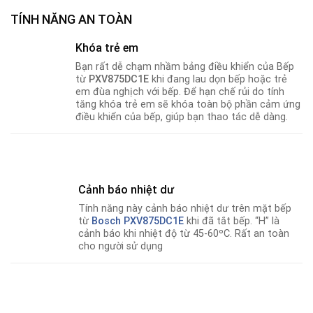
TÍNH NĂNG AN TOÀN
Khóa trẻ em
Bạn rất dễ chạm nhầm bảng điều khiển của Bếp
từ
PXV875DC1E
khi đang lau dọn bếp hoặc trẻ
em đùa nghịch với bếp. Để hạn chế rủi do tính
tăng khóa trẻ em sẽ khóa toàn bộ phần cảm ứng
điều khiển của bếp, giúp bạn thao tác dễ dàng.
Cảnh báo nhiệt dư
Tính năng này cảnh báo nhiệt dư trên mặt bếp
từ
Bosch PXV875DC1E
khi đã tắt bếp. “H” là
cảnh báo khi nhiệt độ từ 45-60ºC. Rất an toàn
cho người sử dụng