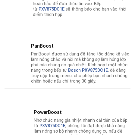
hoàn hảo để đưa thức ăn vào. Bếp
từ
PXV875DC1E
sẽ thông báo cho bạn vào thời
điểm thích hợp.
PanBoost
PanBoost được sử dụng để tăng tốc đáng kể việc
làm nóng chảo và nồi mà không sợ làm hỏng lớp
phủ của chúng do quá nhiệt. Kích hoạt một chức
năng trong bếp từ
Bosch PXV875DC1E
, dễ dàng
truy cập trong menu, cho phép bạn nhanh chóng
chiên hoặc nấu chỉ trong 30 giây.
PowerBoost
Nhờ chức n­­­ăng gia nhiệt nhanh cải tiến của bếp
từ
PXV875DC1E
, chúng tôi đạt được khả năng
làm nóng sơ bộ nhanh chóng dụng cụ nấu để