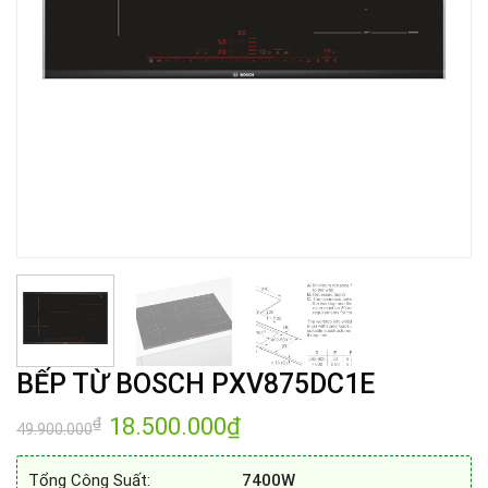
BẾP TỪ BOSCH PXV875DC1E
Giá
18.500.000
₫
Giá
₫
49.900.000
gốc
hiện
là:
tại
49.900.000₫.
là:
Tổng Công Suất:
7400W
18.500.000₫.