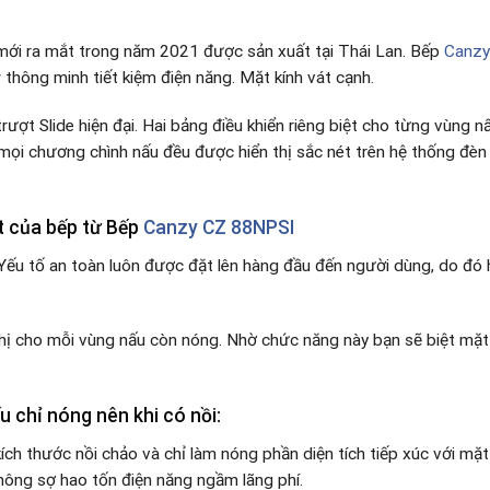
mới ra mắt trong năm 2021 được sản xuất tại Thái Lan. Bếp
Canzy
r
thông minh tiết kiệm điện năng. Mặt kính vát cạnh.
ượt Slide hiện đại. Hai bảng điều khiển riêng biệt cho từng vùng n
mọi chương chình nấu đều được hiển thị sắc nét trên hệ thống đèn
t của bếp từ Bếp
Canzy CZ 88NPSI
 Yếu tố an toàn luôn được đặt lên hàng đầu đến người dùng, do đó
hị cho mỗi vùng nấu còn nóng. Nhờ chức năng này bạn sẽ biệt mặt
 chỉ nóng nên khi có nồi:
ích thước nồi chảo và chỉ làm nóng phần diện tích tiếp xúc với m
hông sợ hao tốn điện năng ngầm lãng phí.