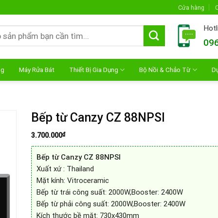
Cửa hàng
C
Hotl
096
ng
Máy Rửa Bát
Thiết Bị Gia Dụng
Bộ Nồi & Chảo Từ
D
Bếp từ Canzy CZ 88NPSI
₫
3.700.000
Bếp từ Canzy CZ 88NPSI
Xuất xứ : Thailand
Mặt kính: Vitroceramic
Bếp từ trái công suất: 2000W,Booster: 2400W
Bếp từ phải công suất: 2000W,Booster: 2400W
Kích thước bề mặt: 730x430mm