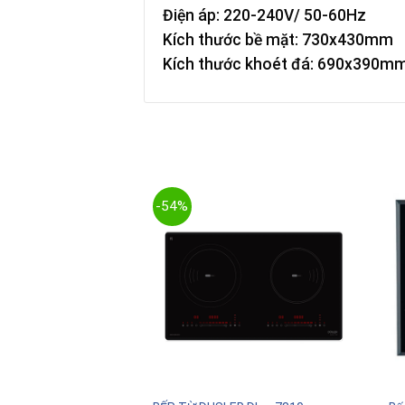
Điện áp: 220-240V/ 50-60Hz
Kích thước bề mặt: 730x430mm
Kích thước khoét đá: 690x390m
-54%
T HÀNG