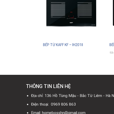
R DLS – 999
BẾP TỪ KAFF KF – IH201II
BẾ
á
0.800.000
₫
Giá
13
c
hiện
tại
.500.000₫.
là:
10.800.000₫.
THÔNG TIN LIÊN HỆ
Địa chỉ: 136 Hồ Tùng Mậu - Bắc Từ Liêm - Hà N
Điện thoại: 0969 806 863
Email: homebosshn@gmail.com