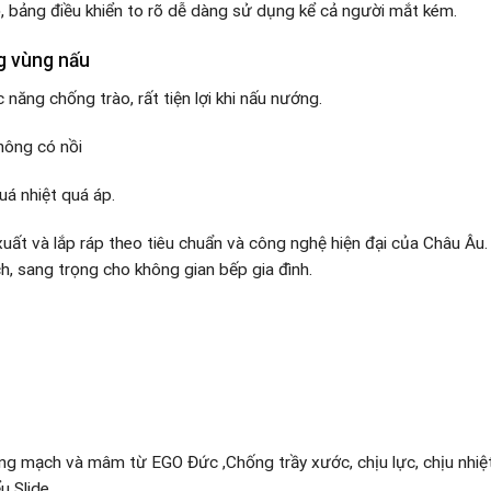
ộ, bảng điều khiển to rõ dễ dàng sử dụng kể cả người mắt kém.
g vùng nấu
năng chống trào, rất tiện lợi khi nấu nướng.
hông có nồi
uá nhiệt quá áp.
uất và lắp ráp theo tiêu chuẩn và công nghệ hiện đại của Châu Âu
h, sang trọng cho không gian bếp gia đình.
ảng mạch và mâm từ EGO Đức ,Chống trầy xước, chịu lực, chịu nhiệ
u Slide