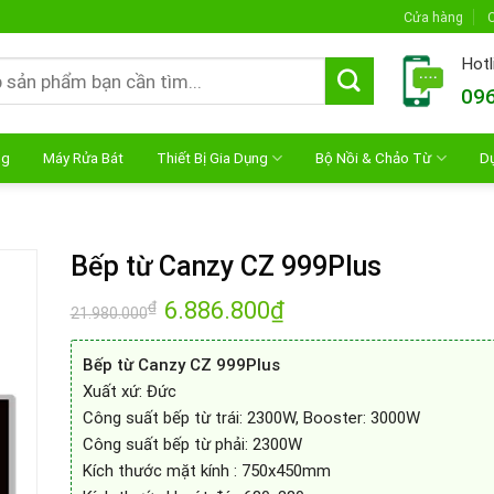
Cửa hàng
C
Hotl
096
ng
Máy Rửa Bát
Thiết Bị Gia Dụng
Bộ Nồi & Chảo Từ
D
Bếp từ Canzy CZ 999Plus
Giá
6.886.800
₫
Giá
₫
21.980.000
gốc
hiện
là:
tại
21.980.000₫.
là:
Bếp từ Canzy CZ 999Plus
6.886.800₫.
Xuất xứ: Đức
Công suất bếp từ trái: 2300W, Booster: 3000W
Công suất bếp từ phải: 2300W
Kích thước mặt kính : 750x450mm