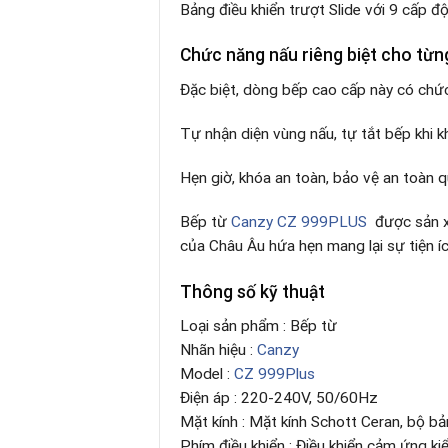
Bảng điều khiển trượt Slide với 9 cấp đ
Chức năng nấu riêng biệt cho từn
Đặc biệt, dòng bếp cao cấp này có chức 
Tự nhận diện vùng nấu, tự tắt bếp khi k
Hẹn giờ, khóa an toàn, bảo vệ an toàn q
Bếp từ
Canzy CZ 999PLUS
được sản x
của Châu Âu hứa hẹn mang lại sự tiện íc
Thông số kỹ thuật
Loại sản phẩm : Bếp từ
Nhãn hiệu :
Canzy
Model :
CZ 999Plus
Điện áp : 220-240V, 50/60Hz
Mặt kính : Mặt kính Schott Ceran, bộ b
Phím điều khiển : Điều khiển cảm ứng kiể