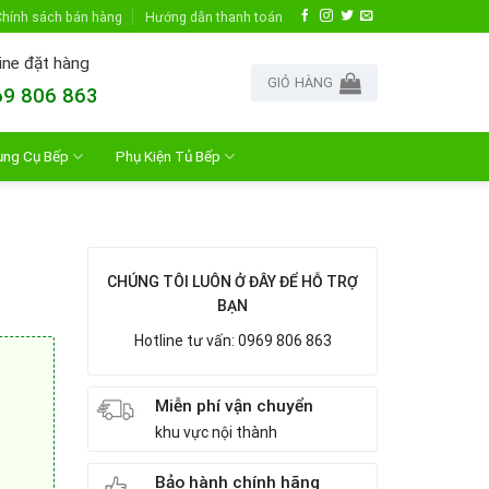
hính sách bán hàng
Hướng dẫn thanh toán
ine đặt hàng
GIỎ HÀNG
9 806 863
ụng Cụ Bếp
Phụ Kiện Tủ Bếp
CHÚNG TÔI LUÔN Ở ĐÂY ĐỂ HỖ TRỢ
BẠN
Hotline tư vấn: 0969 806 863
Miễn phí vận chuyển
khu vực nội thành
Bảo hành chính hãng