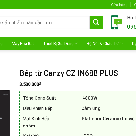
Cửa hàng
C
Hotl
096
ng
Máy Rửa Bát
Thiết Bị Gia Dụng
Bộ Nồi & Chảo Từ
D
Bếp từ Canzy CZ IN688 PLUS
₫
3.500.000
Tổng Công Suất:
4800W
Điều Khiển Bếp:
Cảm ứng
Mặt Kính Bếp:
Platinum Ceramic bo viề
nhôm