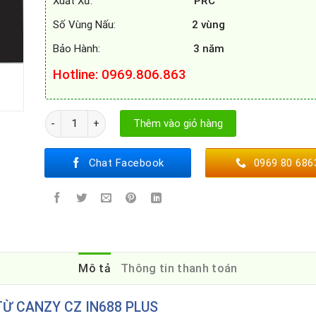
Xuất Xứ:
PRC
Số Vùng Nấu:
2 vùng
Bảo Hành:
3 năm
Hotline: 0969.806.863
Bếp từ Canzy CZ IN688 PLUS số lượng
Thêm vào giỏ hàng
Chat Facebook
0969 80 686
Mô tả
Thông tin thanh toán
TỪ CANZY CZ IN688 PLUS