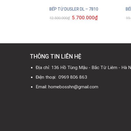
 764403 X-B
BẾP TỪ DUSLER DL – 7810
BẾ
Giá
5.700.000
₫
Giá
12.500.000
₫
19
gốc
hiện
là:
tại
12.500.000₫.
là:
5.700.000₫.
THÔNG TIN LIÊN HỆ
Địa chỉ: 136 Hồ Tùng Mậu - Bắc Từ Liêm - Hà N
Điện thoại: 0969 806 863
Email: homebosshn@gmail.com