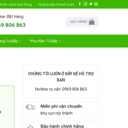
hính sách bán hàng
Hướng dẫn thanh toán
ine đặt hàng
GIỎ HÀNG
9 806 863
ụng Cụ Bếp
Phụ Kiện Tủ Bếp
CHÚNG TÔI LUÔN Ở ĐÂY ĐỂ HỖ TRỢ
BẠN
Hotline tư vấn: 0969 806 863
Miễn phí vận chuyển
n
khu vực nội thành
Bảo hành chính hãng