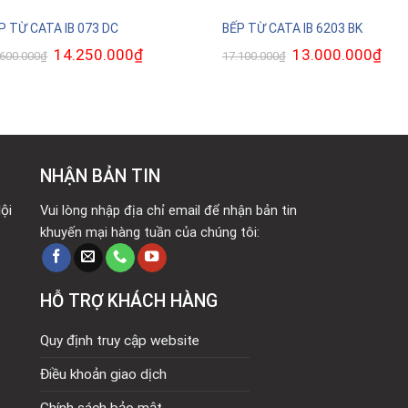
P TỪ CATA IB 073 DC
BẾP TỪ CATA IB 6203 BK
Giá
14.250.000
₫
Giá
Giá
13.000.000
₫
Giá
.600.000
₫
17.100.000
₫
gốc
hiện
gốc
hiện
là:
tại
là:
tại
19.600.000₫.
là:
17.100.000₫.
là:
14.250.000₫.
13.0
NHẬN BẢN TIN
ội
Vui lòng nhập địa chỉ email để nhận bản tin
khuyến mại hàng tuần của chúng tôi:
HỖ TRỢ KHÁCH HÀNG
Quy định truy cập website
Điều khoản giao dịch
Chính sách bảo mật