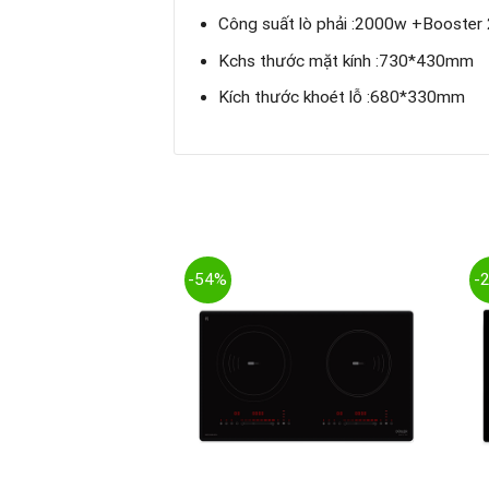
Công suất lò phải :2000w +Booste
Kchs thước mặt kính :730*430mm
Kích thước khoét lỗ :680*330mm
-54%
-