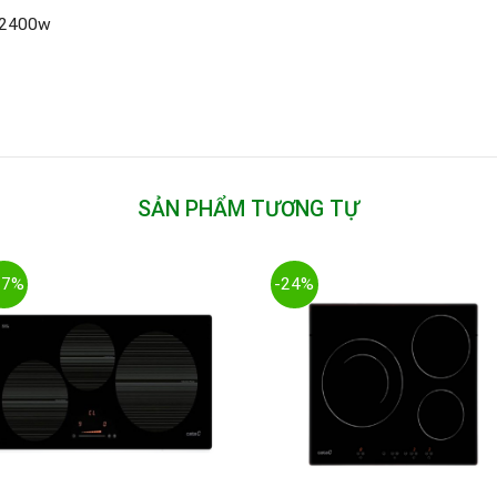
r 2400w
SẢN PHẨM TƯƠNG TỰ
27%
-24%