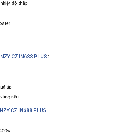
nhiệt độ thấp
oster
NZY CZ IN688 PLUS
:
quá áp
i vùng nấu
NZY CZ IN688 PLUS
:
2400w