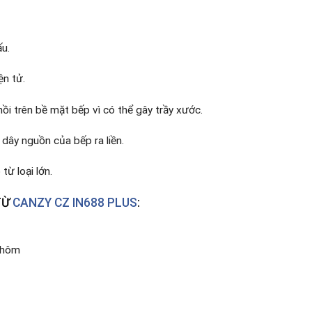
ấu.
ện tử.
ồi trên bề mặt bếp vì có thể gây trầy xước.
dây nguồn của bếp ra liền.
từ loại lớn.
TỪ
CANZY CZ IN688 PLUS
:
 nhôm