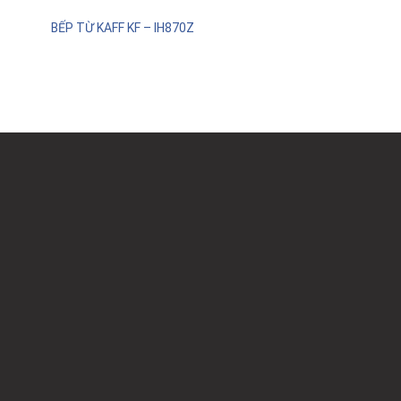
BẾP TỪ KAFF KF – IH870Z
00.000₫.