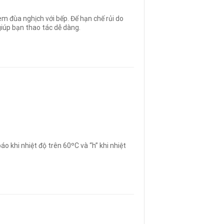
m đùa nghịch với bếp. Để hạn chế rủi do
giúp bạn thao tác dễ dàng.
o khi nhiệt độ trên 60ºC và “h” khi nhiệt