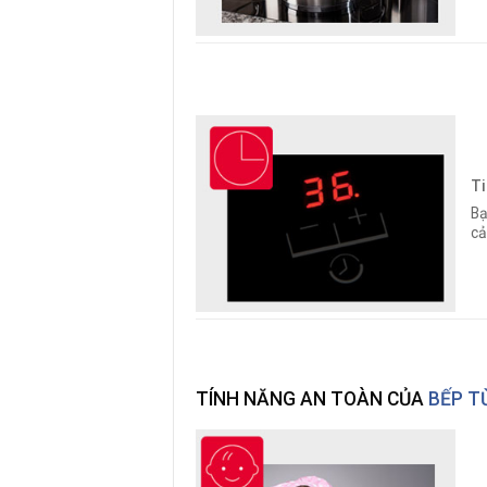
Ti
Bạ
cả
TÍNH NĂNG AN TOÀN CỦA
BẾP TỪ