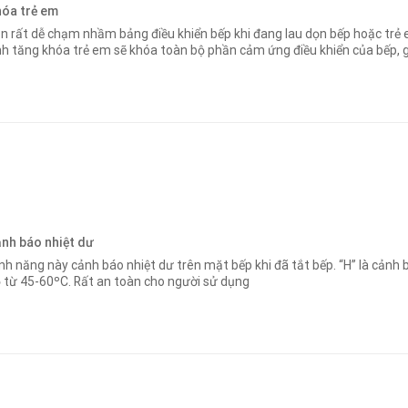
óa trẻ em
n rất dễ chạm nhầm bảng điều khiển bếp khi đang lau dọn bếp hoặc trẻ e
nh tăng khóa trẻ em sẽ khóa toàn bộ phần cảm ứng điều khiển của bếp, 
nh báo nhiệt dư
nh năng này cảnh báo nhiệt dư trên mặt bếp khi đã tắt bếp. “H” là cảnh bá
 từ 45-60ºC. Rất an toàn cho người sử dụng