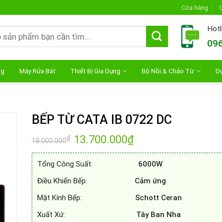
Cửa hàng
C
Hotl
096
ng
Máy Rửa Bát
Thiết Bị Gia Dụng
Bộ Nồi & Chảo Từ
D
BẾP TỪ CATA IB 0722 DC
Giá
13.700.000
₫
Giá
₫
18.000.000
gốc
hiện
là:
tại
18.000.000₫.
là:
Tổng Công Suất:
6000W
13.700.000₫.
Điều Khiển Bếp:
Cảm ứng
Mặt Kính Bếp:
Schott Ceran
Xuất Xứ:
Tây Ban Nha