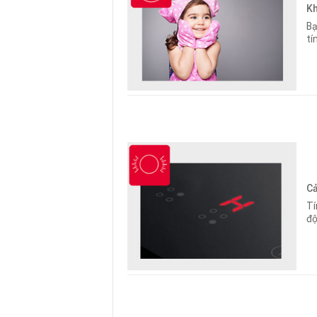
Kh
Bạ
tí
Cả
Tí
độ