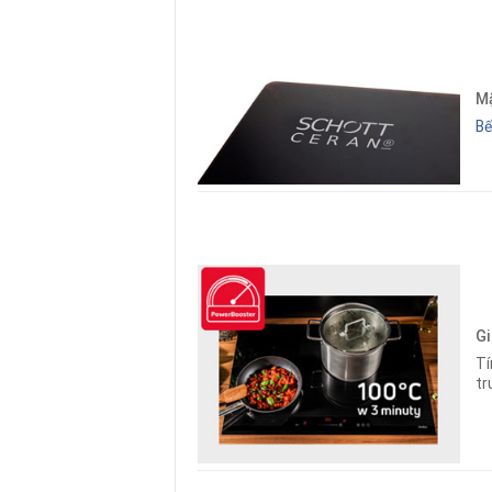
Mặ
Bế
Gi
Tí
tr