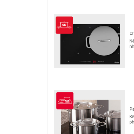
Ch
Nế
nh
Pa
Bế
ph