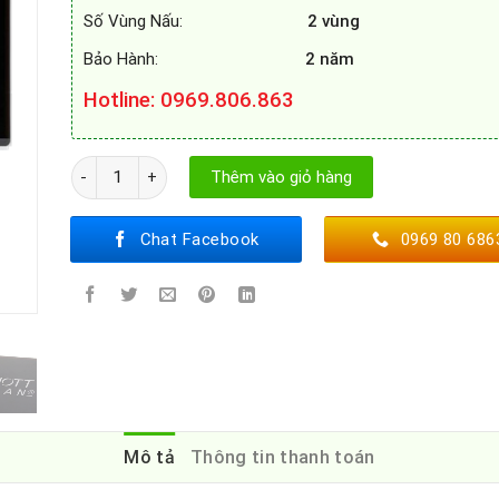
Số Vùng Nấu:
2 vùng
Bảo Hành:
2 năm
Hotline: 0969.806.863
BẾP TỪ CATA IB 0722 DC số lượng
Thêm vào giỏ hàng
Chat Facebook
0969 80 686
Mô tả
Thông tin thanh toán