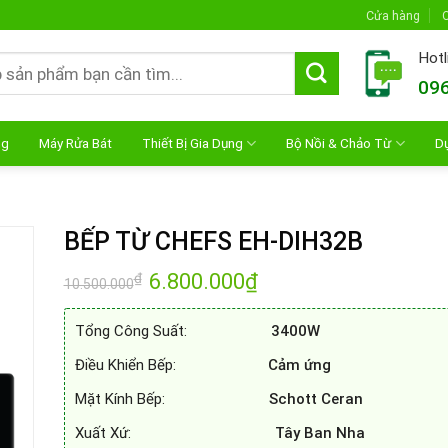
Cửa hàng
C
Hotl
096
ng
Máy Rửa Bát
Thiết Bị Gia Dụng
Bộ Nồi & Chảo Từ
D
BẾP TỪ CHEFS EH-DIH32B
Giá
6.800.000
₫
Giá
₫
10.500.000
gốc
hiện
là:
tại
10.500.000₫.
là:
Tổng Công Suất:
3400W
6.800.000₫.
Điều Khiển Bếp:
Cảm ứng
Mặt Kính Bếp:
Schott Ceran
Xuất Xứ:
Tây Ban Nha