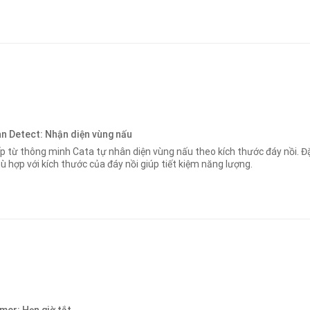
n Detect: Nhận diện vùng nấu
p từ thông minh Cata tự nhân diện vùng nấu theo kích thước đáy nồi
.
Đặ
ù hợp với kích thước của đáy nồi giúp tiết kiệm năng lượng.
mer: Hẹn giờ tắt