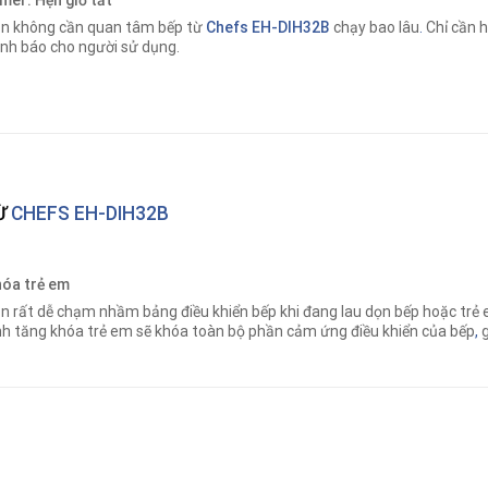
n không cần quan tâm bếp từ
Chefs EH-DIH32B
chạy bao lâu
.
Chỉ cần h
nh báo cho người sử dụng.
TỪ
CHEFS EH-DIH32B
óa trẻ em
n rất dễ chạm nhầm bảng điều khiển bếp khi đang lau dọn bếp hoặc trẻ e
nh tăng khóa trẻ em sẽ khóa toàn bộ phần cảm ứng điều khiển của bếp
,
g