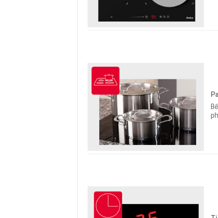
Pa
Bế
ph
Ti