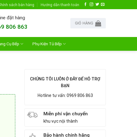
hính sách bán hàng
Hướng dẫn thanh toán
ine đặt hàng
GIỎ HÀNG
9 806 863
ụng Cụ Bếp
Phụ Kiện Tủ Bếp
CHÚNG TÔI LUÔN Ở ĐÂY ĐỂ HỖ TRỢ
BẠN
Hotline tư vấn: 0969 806 863
Miễn phí vận chuyển
khu vực nội thành
Bảo hành chính hãng