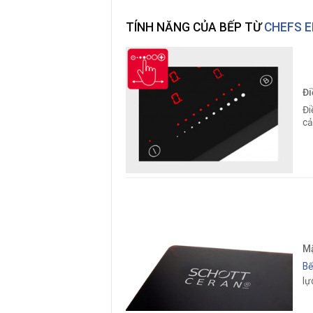
TÍNH NĂNG CỦA BẾP TỪ
CHEFS E
Đi
Đi
cả
Mặ
Bế
lự