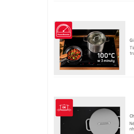
Gi
Tí
tr
Ch
Nế
nh