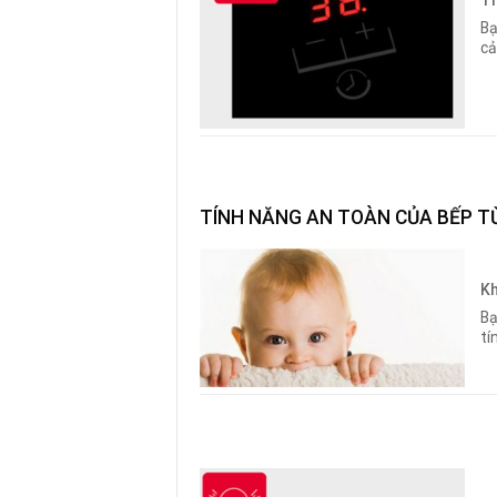
Bạ
cả
TÍNH NĂNG AN TOÀN CỦA BẾP 
Kh
Bạ
tí