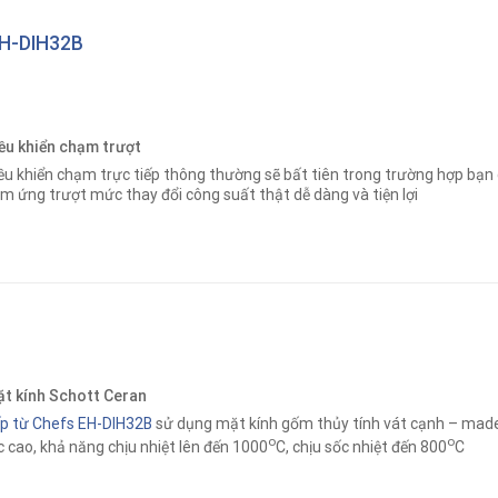
H-DIH32B
ều khiển chạm trượt
ều khiển chạm trực tiếp thông thường sẽ bất tiên trong trường hợp bạn 
m ứng trượt mức thay đổi công suất thật dễ dàng và tiện lợi
t kính Schott Ceran
p từ Chefs EH-DIH32B
sử dụng mặt kính gốm thủy tính vát cạnh – made
o
o
c cao, khả năng chịu nhiệt lên đến 1000
C, chịu sốc nhiệt đến 800
C