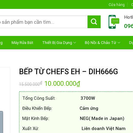
Cửa hàng
C
Hotl
096
ng
Máy Rửa Bát
Thiết Bị Gia Dụng
Bộ Nồi & Chảo Từ
D
BẾP TỪ CHEFS EH – DIH666G
Giá
10.000.000
₫
Giá
₫
15.500.000
gốc
hiện
là:
tại
15.500.000₫.
là:
Tổng Công Suất:
3700W
10.000.000₫.
Điều Khiển Bếp:
Cảm ứng
Mặt Kính Bếp:
NEG( Made in Japan)
Xuất Xứ:
Liên doanh Việt Nam