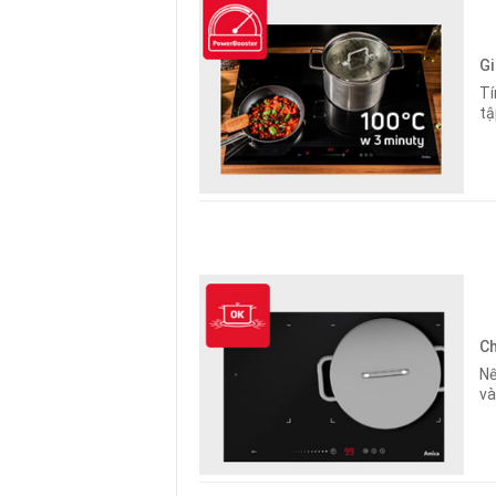
Gi
Tí
tậ
Ch
Nế
và