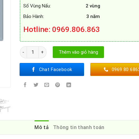
Số Vùng Nấu:
2 vùng
Bảo Hành:
3 năm
Hotline: 0969.806.863
BẾP TỪ CHEFS EH - DIH666G số lượng
Thêm vào giỏ hàng
Chat Facebook
0969 80 686
Mô tả
Thông tin thanh toán