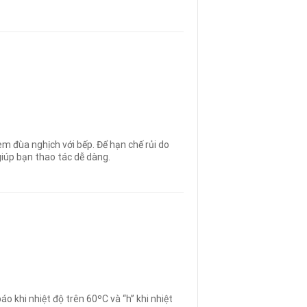
m đùa nghịch với bếp. Để hạn chế rủi do
iúp bạn thao tác dễ dàng.
o khi nhiệt độ trên 60ºC và “h” khi nhiệt