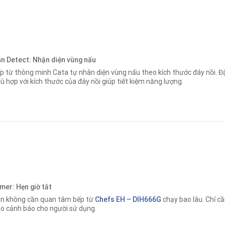
n Detect: Nhận diện vùng nấu
p từ thông minh Cata tự nhân diện vùng nấu theo kích thước đáy nồi
.
Đặ
ù hợp với kích thước của đáy nồi giúp tiết kiệm năng lượng.
mer: Hẹn giờ tắt
n không cần quan tâm bếp từ
Chefs EH – DIH666G
chạy bao lâu
.
Chỉ cầ
o cảnh báo cho người sử dụng.