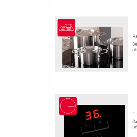
Pa
Bế
ph
Ti
Bạ
bá