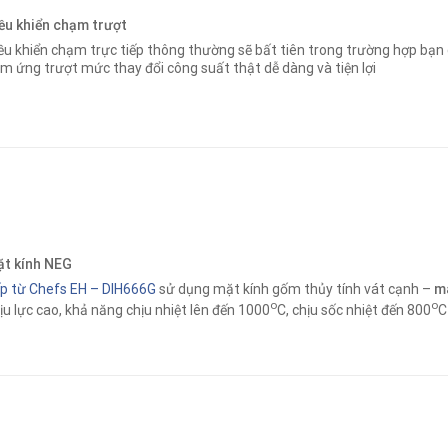
ều khiển chạm trượt
ều khiển chạm trực tiếp thông thường sẽ bất tiên trong trường hợp bạn 
m ứng trượt mức thay đổi công suất thật dễ dàng và tiện lợi
t kính NEG
p từ Chefs EH – DIH666G
sử dụng mặt kính gốm thủy tính vát cạnh –
m
o
o
ịu lực cao, khả năng chịu nhiệt lên đến 1000
C, chịu sốc nhiệt đến 800
C