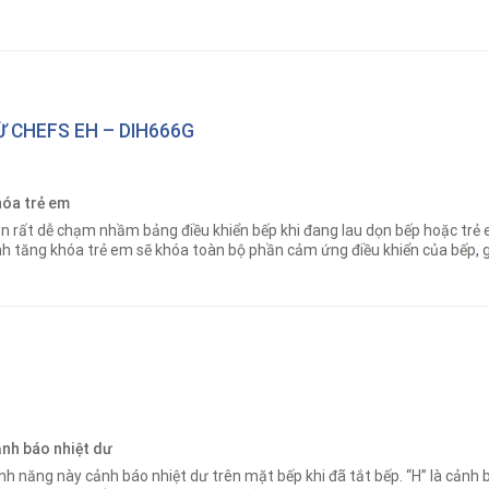
Ừ CHEFS EH – DIH666G
óa trẻ em
n rất dễ chạm nhầm bảng điều khiển bếp khi đang lau dọn bếp hoặc trẻ e
nh tăng khóa trẻ em sẽ khóa toàn bộ phần cảm ứng điều khiển của bếp
,
g
nh báo nhiệt dư
nh năng này cảnh báo nhiệt dư trên mặt bếp khi đã tắt bếp. “H” là cảnh bá