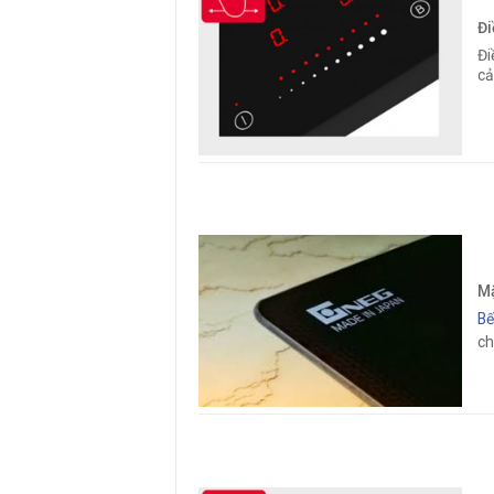
Đi
Đi
cả
Mặ
Bế
ch