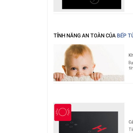
TÍNH NĂNG AN TOÀN CỦA
BẾP T
Kh
Bạ
tí
Cả
Tí