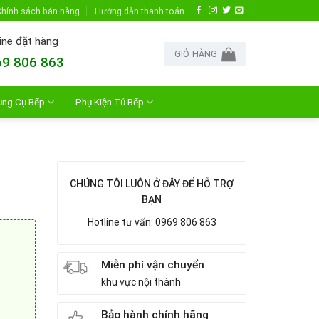
hính sách bán hàng
Hướng dẫn thanh toán
ine đặt hàng
GIỎ HÀNG
9 806 863
ụng Cụ Bếp
Phụ Kiện Tủ Bếp
CHÚNG TÔI LUÔN Ở ĐÂY ĐỂ HỖ TRỢ
BẠN
Hotline tư vấn: 0969 806 863
Miễn phí vận chuyển
khu vực nội thành
Bảo hành chính hãng