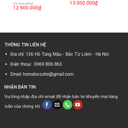
Giá
13.000.000
₫
Giá
23.900.000
₫
gốc
hiện
Giá
12.900.000
₫
Giá
là:
tại
gốc
hiện
17.100.000₫.
là:
là:
tại
13.000.000₫.
23.900.000₫.
là:
12.900.000₫.
THÔNG TIN LIÊN HỆ
Địa chỉ: 136 Hồ Tùng Mậu - Bắc Từ Liêm - Hà Nội
Điện thoại: 0969 806 863
Email: homebosshn@gmail.com
NHẬN BẢN TIN
Vui lòng nhập địa chỉ email để nhận bản tin khuyến mại hàng
tuần của chúng tôi: