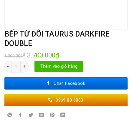
BẾP TỪ ĐÔI TAURUS DARKFIRE
DOUBLE
Giá
3.700.000
₫
Giá
₫
5.900.000
gốc
hiện
là:
tại
BẾP TỪ ĐÔI TAURUS DARKFIRE DOUBLE số lượng
Thêm vào giỏ hàng
5.900.000₫.
là:
3.700.000₫.
Chat Facebook
0969 80 6863