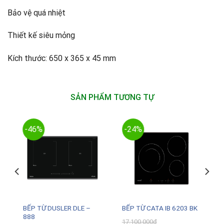
Bảo vệ quá nhiệt
Thiết kế siêu mỏng
Kích thước: 650 x 365 x 45 mm
SẢN PHẨM TƯƠNG TỰ
-46%
-24%
BẾP TỪ DUSLER DLE –
Z
BẾP TỪ CATA IB 6203 BK
888
17.100.000
₫