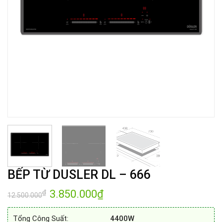
BẾP TỪ DUSLER DL – 666
Giá
3.850.000
₫
Giá
₫
12.500.000
gốc
hiện
là:
tại
12.500.000₫.
là:
Tổng Công Suất:
4400W
3.850.000₫.