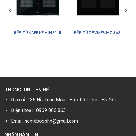
BẾP TỪ KAFF KF – IH201II
BẾP TỪ ZEMMER IHZ 368
.
THÔNG TIN LIÊN HỆ
Địa chỉ: 136 Hồ Tùng Mậu - Bắc Từ Liêm - Hà Nội
Điện thoại: 0969 806 863
Email: homebosshn@gmail.com
NHẬN BẢN TIN