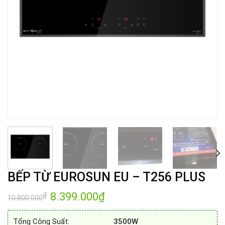
BẾP TỪ EUROSUN EU – T256 PLUS
Giá
8.399.000
₫
Giá
₫
10.800.000
gốc
hiện
là:
tại
10.800.000₫.
là:
Tổng Công Suất:
3500W
8.399.000₫.