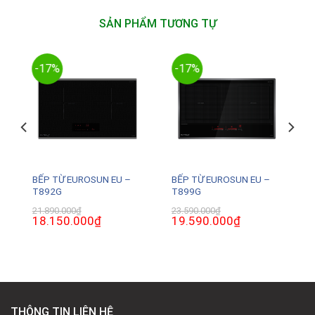
SẢN PHẨM TƯƠNG TỰ
-17%
-17%
BẾP TỪ EUROSUN EU –
BẾP TỪ EUROSUN EU –
T892G
T899G
21.890.000
₫
23.590.000
₫
Giá
18.150.000
₫
Giá
Giá
19.590.000
₫
Giá
gốc
hiện
gốc
hiện
là:
tại
là:
tại
21.890.000₫.
là:
23.590.000₫.
là:
0₫.
18.150.000₫.
19.590.000₫.
THÔNG TIN LIÊN HỆ