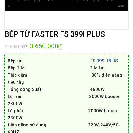
BẾP TỪ FASTER FS 399I PLUS
Giá
3.650.000
₫
Giá
₫
11.500.000
gốc
hiện
là:
tại
11.500.000₫.
là:
Bếp từ
FS 399I PLUS
3.650.000₫.
Bếp 2 lò: 2 lò từ
Tiết kiệm 30% điện năng
tiêu thụ
Tổng công Suất: 4600W
Lò trái: 2000W booster
2300W
Lò phải: 2000W booster
2300W
Điện năng sử dụng: 220V-240V/50-
60HZ