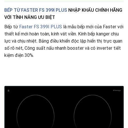
BẾP TỪ FASTER FS 399I PLUS
NHẬP KHẨU CHÍNH HÃNG
VỚI TÍNH NĂNG ƯU BIỆT
Bếp từ
Faster FS 399I PLUS
là mẫu bếp mới của Faster với
thiết kế mới hoàn toàn, kính vát viền. Kính bếp kanger chịu
lực và chịu nhiệt. Bảng điều khiển độc lập hiển thị trực quan
số rõ nét, Công suất nấu nhanh booster và có inverter tiết
kiệm điện 30%.