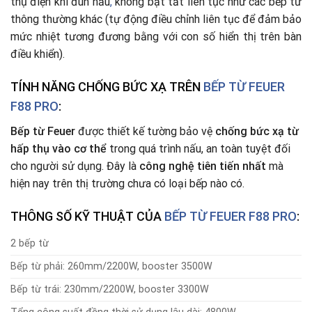
thụ điện khi đun nấu
,
không bật tắt liên tục như các bếp từ
thông thường khác (tự động điều chỉnh liên tục để đảm bảo
mức nhiệt tương đương bằng với con số hiển thị trên bàn
điều khiển).
TÍNH NĂNG CHỐNG BỨC XẠ TRÊN
BẾP TỪ FEUER
F88 PRO
:
Bếp từ
Feuer
được thiết kế tường bảo vệ
chống bức xạ từ
hấp thụ vào cơ thể
trong quá trình nấu, an toàn tuyệt đối
cho người sử dụng. Đây là
công nghệ tiên tiến nhất
mà
hiện nay trên thị trường chưa có loại bếp nào có.
THÔNG SỐ KỸ THUẬT CỦA
BẾP TỪ
FEUER F88 PRO
:
2 bếp từ
Bếp từ phải: 260mm/2200W, booster 3500W
Bếp từ trái: 230mm/2200W, booster 3300W