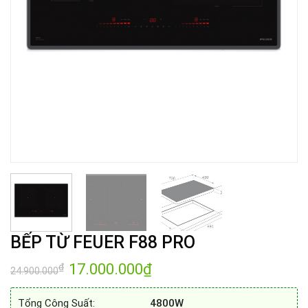
BẾP TỪ FEUER F88 PRO
Giá
17.000.000
₫
Giá
₫
24.900.000
gốc
hiện
là:
tại
24.900.000₫.
là:
Tổng Công Suất:
4800W
17.000.000₫.