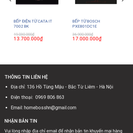
BẾP ĐIỆN TỪ CATA IT
BẾP TỪ BOSCH
7002 BK
PXE801DC1E
19.030.000
₫
36.900.000
₫
Giá
13.700.000
₫
Giá
Giá
17.000.000
₫
Giá
gốc
hiện
gốc
hiện
là:
tại
là:
tại
19.030.000₫.
là:
36.900.000₫.
là:
0₫.
13.700.000₫.
17.000.000₫.
THÔNG TIN LIÊN HỆ
Địa chỉ: 136 Hồ Tùng Mậu - Bắc Từ Liêm - Hà Nội
Điện thoại: 0969 806 863
Email: homebosshn@gmail.com
NHẬN BẢN TIN
Vui lòng nhập địa chỉ email để nhận bản tin khuyến mại hàng