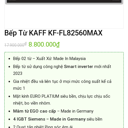
Bếp Từ KAFF KF-FL82560MAX
Giá
8.800.000
₫
Giá
₫
17.900.000
gốc
hiện
là:
tại
17.900.000₫.
là:
Bếp 02 từ – Xuất Xứ: Made In Malaysia
8.800.000₫.
Bếp từ sử dụng công nghệ
Smart inverter
mới nhất
2023
Gia nhiệt đều và liên tục ở mọi mức công suất kể cả
mức 1
Mặt kính EURO PLATIUM siêu bền, chịu lực chịu sốc
nhiệt, bo viền nhôm.
Mâm từ EGO cao cấp
– Made in Germany
4 IGBT Siemens – Made in Germany
siêu bền
2 Quạt tản nhiệt lồng sóc êm ái