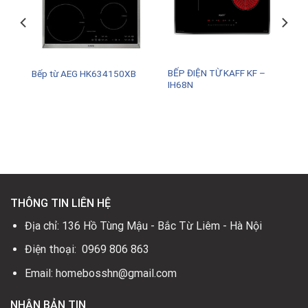
BẾP ĐIỆN TỪ KAFF KF –
Bếp từ AEG HK634150XB
IH68N
.
THÔNG TIN LIÊN HỆ
Địa chỉ: 136 Hồ Tùng Mậu - Bắc Từ Liêm - Hà Nội
Điện thoại: 0969 806 863
Email: homebosshn@gmail.com
NHẬN BẢN TIN