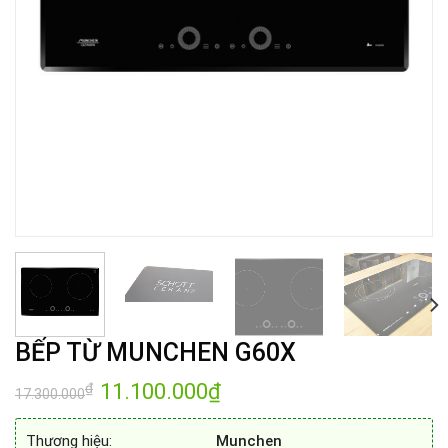
BẾP TỪ MUNCHEN G60X
Giá
11.100.000
₫
Giá
₫
17.300.000
gốc
hiện
là:
tại
17.300.000₫.
là:
Thương hiệu:
Munchen
11.100.000₫.