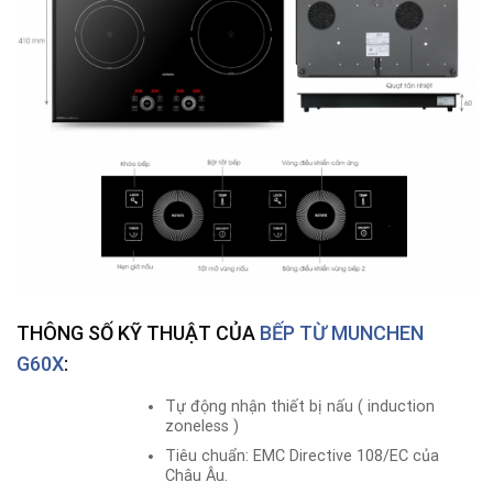
THÔNG SỐ KỸ THUẬT CỦA
BẾP TỪ
MUNCHEN
G60X
:
Tự động nhận thiết bị nấu ( induction
zoneless )
Tiêu chuẩn: EMC Directive 108/EC của
Châu Âu.