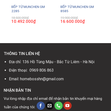
BẾP TỪ MUNCHEN GM
BẾP TỪ MUNCHEN GM
2285
8585
18.500.000
₫
19.900.000
₫
Giá
10.492.000
₫
Giá
Giá
16.600.000
₫
Giá
gốc
hiện
gốc
hiện
là:
tại
là:
tại
18.500.000₫.
là:
19.900.000₫.
là:
0₫.
10.492.000₫.
16.600.000₫.
THÔNG TIN LIÊN HỆ
Địa chỉ: 136 Hồ Tùng Mậu - Bắc Từ Liêm - Hà Nội
Điện thoại: 0969 806 863
Email: homebosshn@gmail.com
NHẬN BẢN TIN
Vui lòng nhập địa chỉ email để nhận bản tin khuyến mại hàng
tuần của chúng tôi: