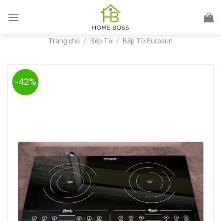
Skip
to
content
Trang chủ
/
Bếp Từ
/
Bếp Từ Eurosun
-42%