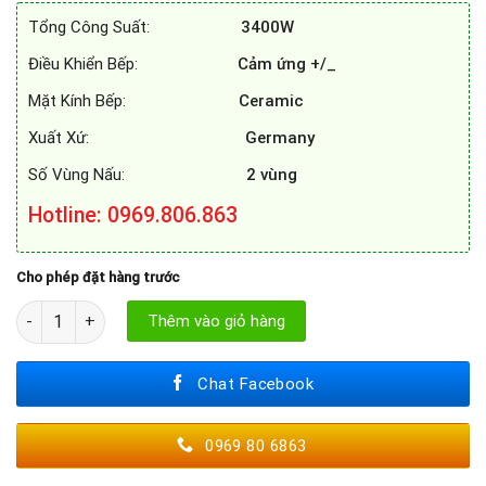
6.900.000₫.
là:
Tổng Công Suất:
3400W
4.000.000₫.
Điều Khiển Bếp:
Cảm ứng +/_
Mặt Kính Bếp:
Ceramic
Xuất Xứ:
Germany
Số Vùng Nấu:
2 vùng
Hotline: 0969.806.863
Cho phép đặt hàng trước
BẾP TỪ ROMMELSBACHER CT 3410/IN số lượng
Thêm vào giỏ hàng
Chat Facebook
0969 80 6863