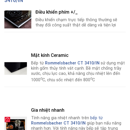
3410/IN
Điều khiển phím +/_
Điều khiển chạm trực tiếp thông thường sẽ
thay đổi công suất thật dễ dàng và tiện lợi
Mặt kính
Ceramic
Bếp từ
Rommelsbacher CT 3410/IN
sử dụng mặt
kính gốm thủy tính vát cạnh. Bề mặt chống trầy
xước, chịu lực cao, khả năng chịu nhiệt lên đến
o
o
1000
C, chịu sốc nhiệt đến 800
C
Gia nhiệt nhanh
Tính năng gia nhiệt nhanh trên
bếp từ
Rommelsbacher CT 3410/IN
giúp bạn nấu năng
nhanh hơn
.
Với tính năng này bếp sẽ tập trung