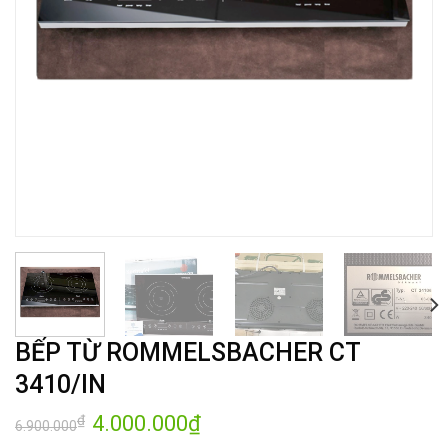
BẾP TỪ ROMMELSBACHER CT
3410/IN
Giá
4.000.000
₫
Giá
₫
6.900.000
gốc
hiện
là:
tại