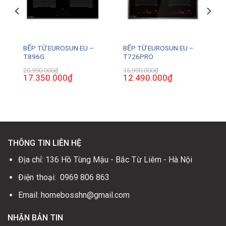
BẾP TỪ EUROSUN EU –
BẾP TỪ EUROSUN EU –
T896G
T726PRO
20.990.000
₫
15.990.000
₫
Giá
17.350.000
₫
Giá
Giá
12.490.000
₫
Giá
gốc
hiện
gốc
hiện
là:
tại
là:
tại
20.990.000₫.
là:
15.990.000₫.
là:
0₫.
17.350.000₫.
12.490.000₫.
THÔNG TIN LIÊN HỆ
Địa chỉ: 136 Hồ Tùng Mậu - Bắc Từ Liêm - Hà Nội
Điện thoại: 0969 806 863
Email: homebosshn@gmail.com
NHẬN BẢN TIN