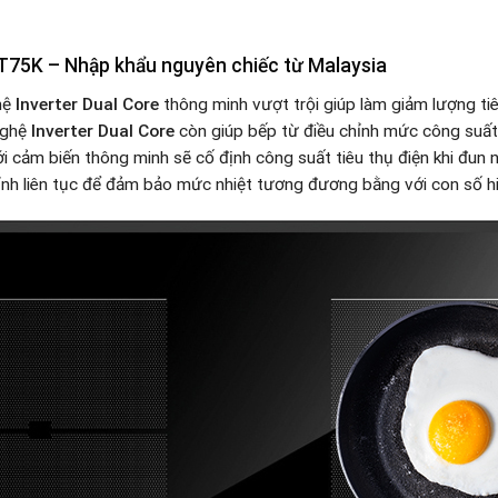
T75K – Nhập khẩu nguyên chiếc từ Malaysia
hệ
Inverter
Dual Core
thông minh vượt trội giúp làm giảm lượng ti
nghệ
Inverter
Dual Core
còn giúp bếp từ điều chỉnh mức công suất
i cảm biến thông minh sẽ cố định công suất tiêu thụ điện khi đun n
nh liên tục để đảm bảo mức nhiệt tương đương bằng với con số hiển