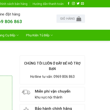
hính sách bán hàng
Hướng dẫn thanh toán
ine đặt hàng
GIỎ HÀNG
9 806 863
ụng Cụ Bếp
Phụ Kiện Tủ Bếp
CHÚNG TÔI LUÔN Ở ĐÂY ĐỂ HỖ TRỢ
BẠN
Hotline tư vấn: 0969 806 863
Miễn phí vận chuyển
khu vực nội thành
Bảo hành chính hãng