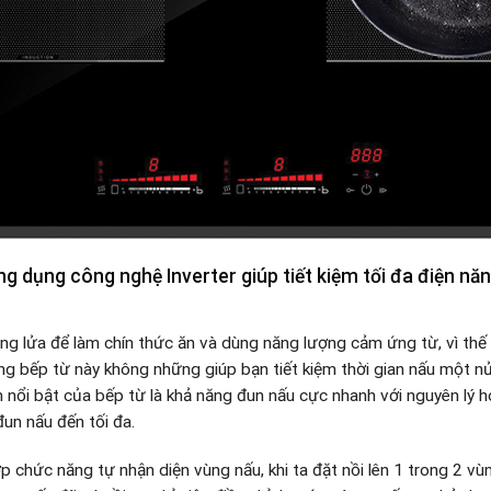
g dụng công nghệ Inverter giúp tiết kiệm tối đa điện năn
g lửa để làm chín thức ăn và dùng năng lượng cảm ứng từ, vì thế 
ụng bếp từ này không những giúp bạn tiết kiệm thời gian nấu một nử
ểm nổi bật của bếp từ là khả năng đun nấu cực nhanh với nguyên lý
đun nấu đến tối đa.
p chức năng tự nhận diện vùng nấu, khi ta đặt nồi lên 1 trong 2 v