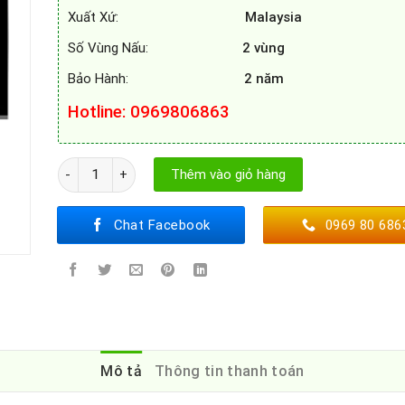
Xuất Xứ:
Malaysia
Số Vùng Nấu:
2 vùng
Bảo Hành:
2 năm
Hotline: 0969806863
BẾP TỪ SPELIER SPM-T75K số lượng
Thêm vào giỏ hàng
Chat Facebook
0969 80 686
Mô tả
Thông tin thanh toán