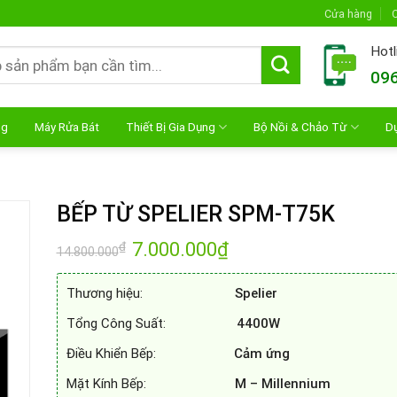
Cửa hàng
C
Hotl
096
ng
Máy Rửa Bát
Thiết Bị Gia Dụng
Bộ Nồi & Chảo Từ
D
BẾP TỪ SPELIER SPM-T75K
Giá
7.000.000
₫
Giá
₫
14.800.000
gốc
hiện
là:
tại
14.800.000₫.
là:
Thương hiệu:
Spelier
7.000.000₫.
Tổng Công Suất:
4400W
Điều Khiển Bếp:
Cảm ứng
Mặt Kính Bếp:
M – Millennium