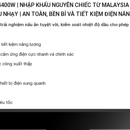
4400W | NHẬP KHẨU NGUYÊN CHIẾC TỪ MALAYSIA 
U NHẠY | AN TOÀN, BỀN BỈ VÀ TIẾT KIỆM ĐIỆN NĂ
 trải nghiệm nấu ăn tuyệt vời, kiểm soát nhiệt độ dầu cho phé
u tiết kiệm năng lượng
 cảm ứng điện cực nhanh và chính xác
 công suất thấp
hiết bị điện xung quanh
iêu tốc