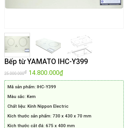
Bếp từ YAMATO IHC-Y399
Giá
14.800.000
₫
Giá
₫
25.000.000
gốc
hiện
là:
tại
25.000.000₫.
là:
Mã sản phẩm: IHC-Y399
14.800.000₫.
Màu sắc: Kem
Chất liệu: Kính Nippon Electric
Kích thước sản phẩm: 730 x 430 x 70 mm
Kích thước cắt đá: 675 x 400 mm