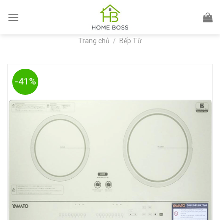
Skip
to
content
Trang chủ
/
Bếp Từ
-41%