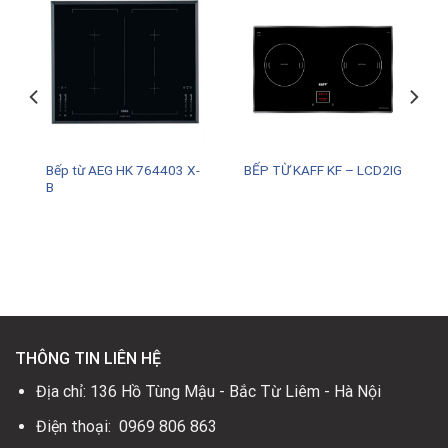
Bếp từ AEG HK 764403 X-
6
BẾP TỪ KAFF KF – LCD2IG
B
.
THÔNG TIN LIÊN HỆ
Địa chỉ: 136 Hồ Tùng Mậu - Bắc Từ Liêm - Hà Nội
Điện thoại: 0969 806 863