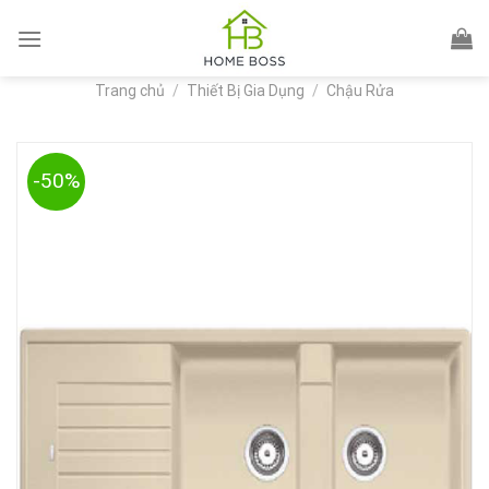
Skip
to
content
Trang chủ
/
Thiết Bị Gia Dụng
/
Chậu Rửa
-50%