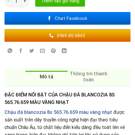
Thêm vào giỏ hàng
Chat Facebook
0969 80 6863
Thông tin thanh
Mô tả
toán
ĐẶC ĐIỂM NỔI BẬT CỦA CHẬU ĐÁ BLANCOZIA 8S
565.76.659 MÀU VÀNG NHẠT
Chậu đá blancozia 8s 565.76.659 màu vàng nhạt
được
sản xuất trên dây truyền công nghệ hiện đại theo tiêu
chuẩn Châu Âu, từ chất liệu đến kiểu dáng đều toát lên vẻ
sang trọng, hiện đại, không chỉ tiện lợi khi sử dụng sản