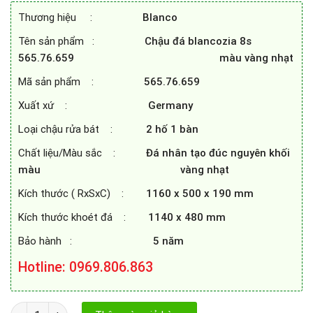
14.080.000₫.
là:
Thương hiệu :
Blanco
7.000.000₫.
Tên sản phẩm :
Chậu đá blancozia 8s
565.76.659 màu vàng nhạt
Mã sản phẩm :
565.76.659
Xuất xứ :
Germany
Loại chậu rửa bát :
2 hố 1 bàn
Chất liệu/Màu sắc :
Đá nhân tạo đúc nguyên khối
màu vàng nhạt
Kích thước ( RxSxC) :
1160 x 500 x 190 mm
Kích thước khoét đá :
1140 x 480 mm
Bảo hành :
5 năm
Hotline: 0969.806.863
CHẬU ĐÁ BLANCOZIA 8S 565.76.659 MÀU VÀNG NHẠT số lượng