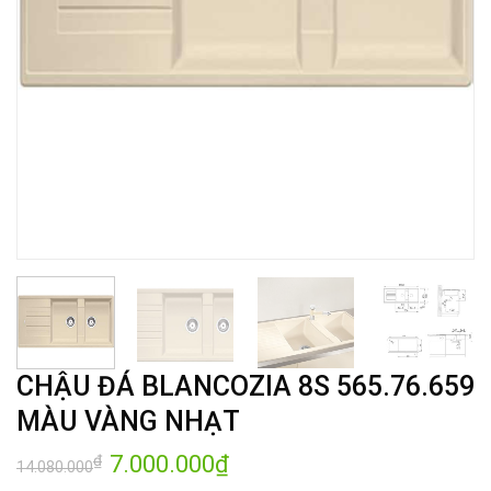
CHẬU ĐÁ BLANCOZIA 8S 565.76.659
MÀU VÀNG NHẠT
Giá
7.000.000
₫
Giá
₫
14.080.000
gốc
hiện
là:
tại