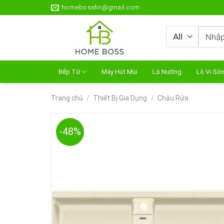
Skip
homebosshn@gmail.com
to
content
Tìm
kiếm:
Bếp Từ
Máy Hút Mùi
Lò Nướng
Lò Vi Só
Trang chủ
/
Thiết Bị Gia Dụng
/
Chậu Rửa
-48%