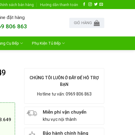
hính sách bán hàng
Hướng dẫn thanh toán
ine đặt hàng
GIỎ HÀNG
9 806 863
ụng Cụ Bếp
Phụ Kiện Tủ Bếp
49
CHÚNG TÔI LUÔN Ở ĐÂY ĐỂ HỖ TRỢ
BẠN
Hotline tư vấn: 0969 806 863
Miễn phí vận chuyển
8.649
khu vực nội thành
Bảo hành chính hãng