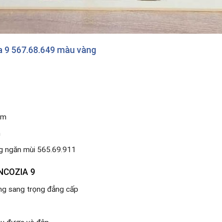
a 9 567.68.649 màu vàng
mm
m
ng ngăn mùi 565.69.911
NCOZIA 9
ng sang trọng đẳng cấp