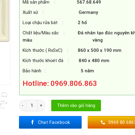
Mã sản phẩm :
567.68.649
Xuất xứ :
Germany
Loại chậu rửa bát :
2 hố
Chất liệu/Màu sắc :
Đá nhân tạo đúc nguyên k
màu vàng
Kích thước ( RxSxC) :
860 x 500 x 190 mm
Kích thước khoét đá :
840 x 480 mm
Bảo hành :
5 năm
Hotline: 0969.806.863
CHẬU ĐÁ BLANCOZIA 9 567.68.649 MÀU VÀNG số lượng
Thêm vào giỏ hàng
Chat Facebook
0969 80 686