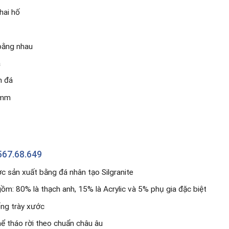
hai hố
bằng nhau
á
n đá
0mm
567.68.649
 sản xuất bằng đá nhân tạo Silgranite
ồm: 80% là thạch anh, 15% là Acrylic và 5% phụ gia đặc biệt
ng trày xước
hể tháo rời theo chuẩn châu âu