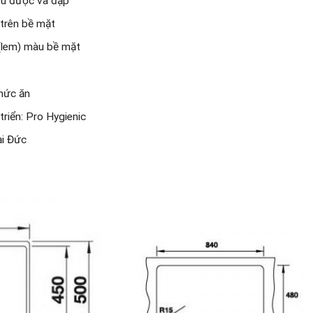
hịu được và đập
 trên bề mặt
(lem) màu bề mặt
hức ăn
triển: Pro Hygienic
ại Đức