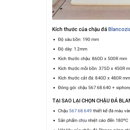
Kích thước của chậu đá
Blancozi
Độ sâu bồn: 190 mm
Độ dày: 1.2mm
Kích thước chậu: 860D x 500R mm
Kích thước mỗi bồn: 375D x 450R 
Kích thước cắt đá: 840D x 480R m
Đóng gói: chậu 567.68.640 + sipho
TẠI SAO LẠI CHỌN CHẬU ĐÁ BLA
Chậu
567.68.649
thiết kế đá màu và
Sản phẩm ch
ị
u nhiệt cáo đến 180ºC