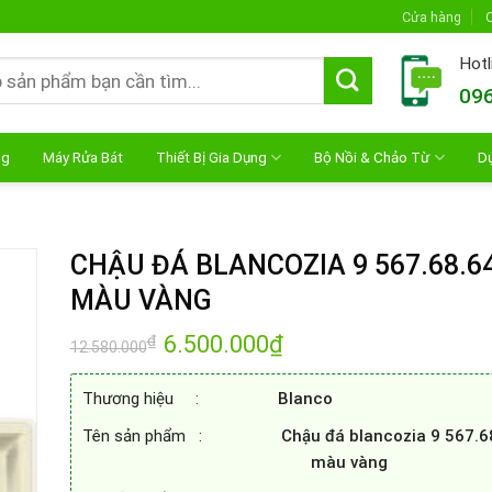
Cửa hàng
C
Hotl
096
ng
Máy Rửa Bát
Thiết Bị Gia Dụng
Bộ Nồi & Chảo Từ
D
CHẬU ĐÁ BLANCOZIA 9 567.68.6
MÀU VÀNG
Giá
6.500.000
₫
Giá
₫
12.580.000
gốc
hiện
là:
tại
12.580.000₫.
là:
Thương hiệu :
Blanco
6.500.000₫.
Tên sản phẩm :
Chậu đá blancozia 9
567.6
màu vàng