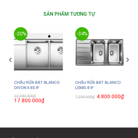
SẢN PHẨM TƯƠNG TỰ
-20%
-34%
CHẬU RỬA BÁT BLANCO
CHẬU RỬA BÁT BLANCO
DIVON II 8S IF
LEMIS 8 IF
Giá
4.800.000
₫
Giá
22.280.000
₫
7.290.000
₫
Giá
17.800.000
₫
Giá
gốc
hiện
gốc
hiện
là:
tại
là:
tại
7.290.000₫.
là:
22.280.000₫.
là:
4.800.0
.
17.800.000₫.