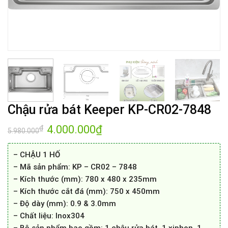
Chậu rửa bát Keeper KP-CR02-7848
Giá
4.000.000
₫
Giá
₫
5.980.000
gốc
hiện
là:
tại
5.980.000₫.
là:
– CHẬU 1 HỐ
4.000.000₫.
– Mã sản phẩm: KP – CR02 – 7848
– Kích thước (mm): 780 x 480 x 235mm
– Kích thước cắt đá (mm): 750 x 450mm
– Độ dày (mm): 0.9 & 3.0mm
– Chất liệu: Inox304