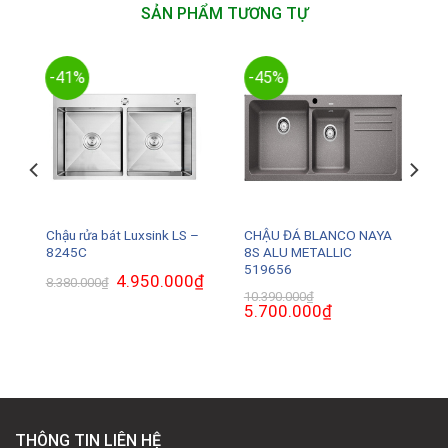
SẢN PHẨM TƯƠNG TỰ
-41%
-45%
–
Chậu rửa bát Luxsink LS –
CHẬU ĐÁ BLANCO NAYA
8245C
8S ALU METALLIC
519656
₫
Giá
Giá
4.950.000
₫
Giá
8.380.000
₫
hiện
gốc
hiện
10.390.000
₫
tại
là:
tại
Giá
5.700.000
₫
Giá
là:
8.380.000₫.
là:
gốc
hiện
3.400.000₫.
4.950.000₫.
là:
tại
10.390.000₫.
là:
5.700.000₫.
THÔNG TIN LIÊN HỆ