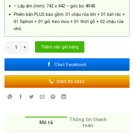
– Lắp âm (mm): 742 x 442 – góc bo 4R48.
Phiên bản PLUS bao gồm: 01 chậu rửa lớn + 01 bát rác +
01 Siphon + 01 giỏ treo inox + 01 thớt gỗ + 02 chậu rửa
nhỏ.
Chậu Rửa Bát Kluger KF7848FS-S78 Plus số lượng
Thêm vào giỏ hàng
Chat Facebook
0969 80 6863
Thông tin thanh
Mô tả
toán