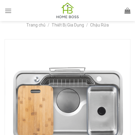
Skip
to
content
Trang chủ
/
Thiết Bị Gia Dụng
/
Chậu Rửa