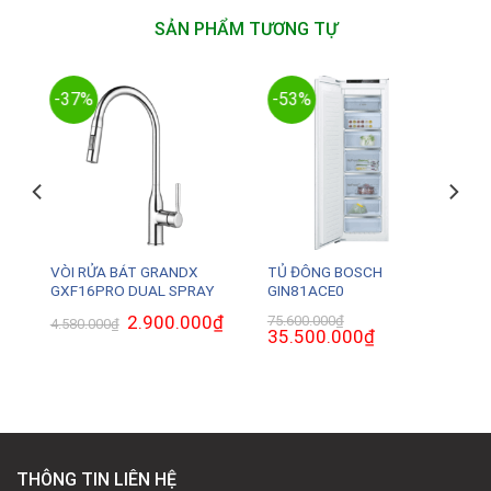
SẢN PHẨM TƯƠNG TỰ
-37%
-53%
VÒI RỬA BÁT GRANDX
TỦ ĐÔNG BOSCH
GXF16PRO DUAL SPRAY
GIN81ACE0
Giá
2.900.000
₫
Giá
75.600.000
₫
4.580.000
₫
gốc
hiện
Giá
35.500.000
₫
Giá
là:
tại
gốc
hiện
4.580.000₫.
là:
là:
tại
2.900.000₫.
75.600.000₫.
là:
.
35.500.000₫.
THÔNG TIN LIÊN HỆ