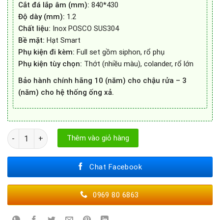
Cắt đá lắp âm (mm):
840*430
Độ dày (mm):
1.2
Chất liệu:
Inox POSCO SUS304
Bề mặt:
Hạt Smart
Phụ kiện đi kèm:
Full set gồm siphon, rổ phụ
Phụ kiện tùy chọn:
Thớt (nhiều màu), colander, rổ lớn
Bảo hành chính hãng 10 (năm) cho chậu rửa – 3
(năm) cho hệ thống ống xả.
Chậu Rửa Bát Konox Tari Smart 8847PP số lượng
Thêm vào giỏ hàng
Chat Facebook
0969 80 6863