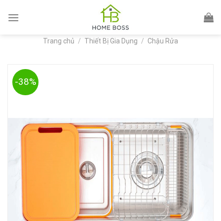
Skip
to
content
Trang chủ
/
Thiết Bị Gia Dụng
/
Chậu Rửa
-38%