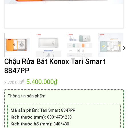
Chậu Rửa Bát Konox Tari Smart
8847PP
Giá
5.400.000
₫
Giá
₫
8.720.000
gốc
hiện
là:
tại
8.720.000₫.
là:
Thông tin sản phẩm
5.400.000₫.
Mã sản phẩm:
Tari Smart 8847PP
Kích thước (mm):
880*470*230
Kích thước hố (mm):
840*430