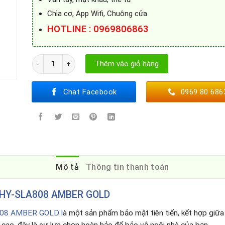
Chìa cơ, App Wifi, Chuông cửa
HOTLINE : 0969806863
KHÓA CỬA ĐIỆN TỬ HYUNDAI HY-SLA808 AMBER GOLD số l
Thêm vào giỏ hàng
Chat Facebook
0969 80 686
Mô tả
Thông tin thanh toán
 HY-SLA808 AMBER GOLD
08 AMBER GOLD l
à một sản phẩm bảo mật tiên tiến, kết hợp giữa c