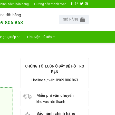
hính sách bán hàng
Hướng dẫn thanh toán
ine đặt hàng
GIỎ HÀNG
9 806 863
ụng Cụ Bếp
Phụ Kiện Tủ Bếp
-
CHÚNG TÔI LUÔN Ở ĐÂY ĐỂ HỖ TRỢ
BẠN
Hotline tư vấn: 0969 806 863
Miễn phí vận chuyển
khu vực nội thành
Bảo hành chính hãng