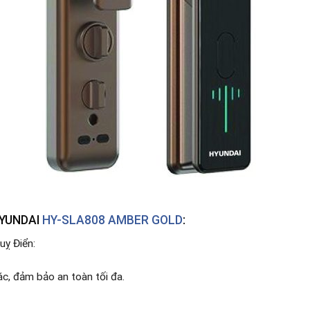
 HYUNDAI
HY-SLA808 AMBER GOLD
:
uỵ Điển:
c, đảm bảo an toàn tối đa.