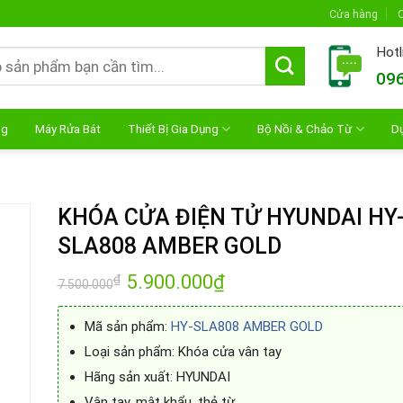
Cửa hàng
C
Hotl
096
ng
Máy Rửa Bát
Thiết Bị Gia Dụng
Bộ Nồi & Chảo Từ
D
KHÓA CỬA ĐIỆN TỬ HYUNDAI HY
SLA808 AMBER GOLD
Giá
5.900.000
₫
Giá
₫
7.500.000
gốc
hiện
là:
tại
7.500.000₫.
là:
Mã sản phẩm:
HY-SLA808 AMBER GOLD
5.900.000₫.
Loại sản phẩm:
Khóa cửa vân tay
Hãng sản xuất: HYUNDAI
Vân tay, mật khẩu, thẻ từ