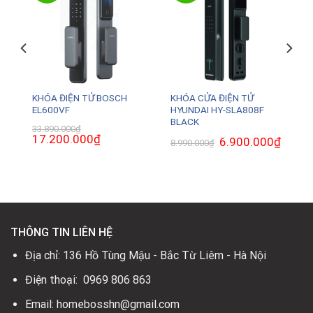
H
KHÓA ĐIỆN TỬ BOSCH
KHÓA CỬA ĐIỆN TỬ
EL600VF
HYUNDAI HY-SLA808F
BLACK
33.890.000
₫
Giá
17.200.000
₫
Giá
Giá
6.900.000
₫
Giá
8.990.000
₫
gốc
hiện
gốc
hiện
là:
tại
là:
tại
33.890.000₫.
là:
8.990.000₫.
là:
0₫.
17.200.000₫.
6.900.0
THÔNG TIN LIÊN HỆ
Địa chỉ: 136 Hồ Tùng Mậu - Bắc Từ Liêm - Hà Nội
Điện thoại: 0969 806 863
Email: homebosshn@gmail.com