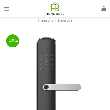
Skip
to
content
Trang chủ
/
khóa cửa
-49%