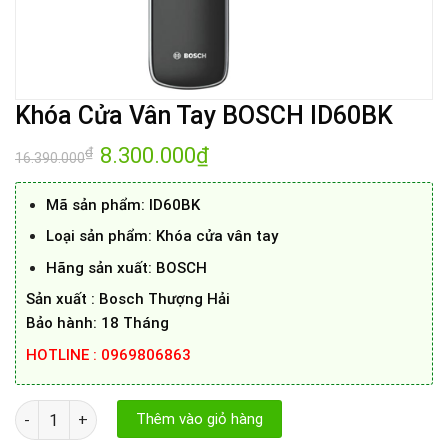
Khóa Cửa Vân Tay BOSCH ID60BK
Giá
8.300.000
₫
Giá
₫
16.390.000
gốc
hiện
là:
tại
16.390.000₫.
là:
Mã sản phẩm:
ID60BK
8.300.000₫.
Loại sản phẩm:
Khóa cửa vân tay
Hãng sản xuất:
BOSCH
Sản xuất : Bosch Thượng Hải
Bảo hành: 18 Tháng
HOTLINE : 0969806863
Khóa Cửa Vân Tay BOSCH ID60BK số lượng
Thêm vào giỏ hàng