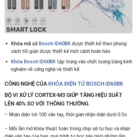
Khóa mã số
Bosch ID60BK
được thiết kế theo phong
cách tối giản được thiết kế một cách hoàn hảo
Khóa Bosch ID60BK
tập trung vào chất lượng bằng kinh
nghiệm về
cô
ng nghệ và thiết kế
CÔNG NGHỆ CỦA
KHÓA ĐIỆN TỬ BOSCH ID60BK
BỘ VI XỬ LÝ CORTEX-M3
GIÚP TĂNG HIỆU SUẤT
LÊN 40% SO VỚI THÔNG THƯỜNG.
– Nhận diện tới 100 vân tay, thời gian nhận diện dưới 0.5s
– Mỗi lần mở khóa thuật toán trong chip sẽ tự học và nhận
diện vân tay của bạn, quá trình tự học này giúp những lần