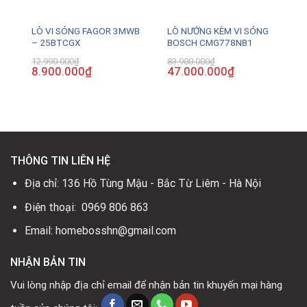
LÒ VI SÓNG FAGOR 3MWB
LÒ NƯỚNG KÈM VI SÓNG
– 25BTCGX
BOSCH CMG778NB1
₫
Giá
12.990.000
₫
83.900.000
₫
hiện
Giá
8.900.000
₫
Giá
Giá
47.000.000
₫
Giá
tại
gốc
hiện
gốc
hiện
là:
là:
tại
là:
tại
3.650.000₫.
12.990.000₫.
là:
83.900.000₫.
là:
8.900.000₫.
47.000.000₫.
THÔNG TIN LIÊN HỆ
Địa chỉ: 136 Hồ Tùng Mậu - Bắc Từ Liêm - Hà Nội
Điện thoại: 0969 806 863
Email: homebosshn@gmail.com
NHẬN BẢN TIN
Vui lòng nhập địa chỉ email để nhận bản tin khuyến mại hàng