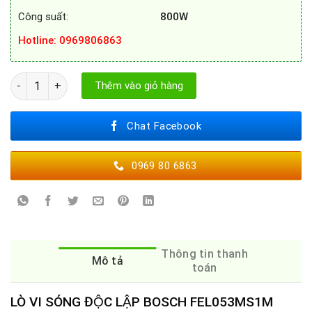
Công suất:
800W
Hotline
: 0969806863
LÒ VI SÓNG ĐỘC LẬP BOSCH FEL053MS1M số lượng
Thêm vào giỏ hàng
Chat Facebook
0969 80 6863
Thông tin thanh
Mô tả
toán
LÒ VI SÓNG ĐỘC LẬP BOSCH FEL053MS1M