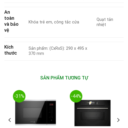
An
toàn
Quạt tản
Khóa trẻ em, công tắc cửa
và bảo
nhiệt
vệ
Kích
Sản phẩm: (CxRxS): 290 x 495 x
thước
370 mm
SẢN PHẨM TƯƠNG TỰ
-31%
-44%