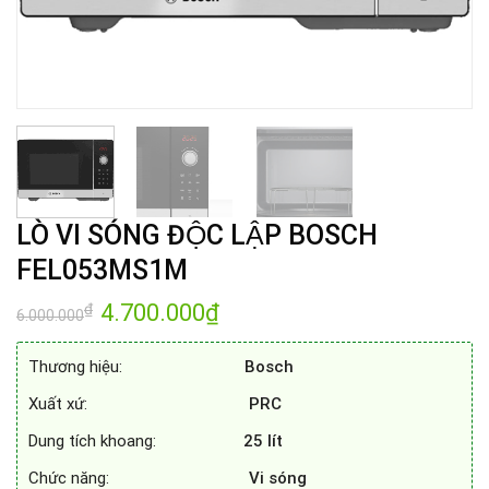
LÒ VI SÓNG ĐỘC LẬP BOSCH
FEL053MS1M
Giá
4.700.000
₫
Giá
₫
6.000.000
gốc
hiện
là:
tại
6.000.000₫.
là:
Thương hiệu:
Bosch
4.700.000₫.
Xuất xứ:
PRC
Dung tích khoang:
25 lít
Chức năng:
Vi sóng