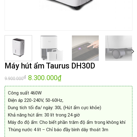
Máy hút ẩm Taurus DH30D
Giá
8.300.000
₫
Giá
₫
9.900.000
gốc
hiện
là:
tại
9.900.000₫.
là:
Công suất 460W
8.300.000₫.
Điện áp 220-240V, 50-60Hz,
Dung tích tối đa/ ngày: 30L (Hút ẩm cực khỏe)
Khả năng hút ẩm: 30 lít trong 24 giờ
Máy đo độ ẩm: Cho biết phần trăm độ ẩm trong không khí
Thùng nước 4 lít – Chỉ báo đầy bình dây thoát 3m