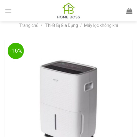
Skip
to
content
Trang chủ
/
Thiết Bị Gia Dụng
/
Máy lọc không khí
-16%