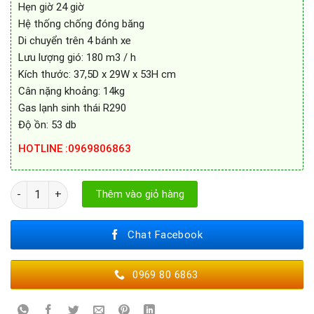
Hẹn giờ 24 giờ
Hệ thống chống đóng băng
Di chuyển trên 4 bánh xe
Lưu lượng gió: 180 m3 / h
Kích thước: ‎‎37,5D x 29W x 53H cm
Cân nặng khoảng: 14kg
Gas lạnh sinh thái R290
Độ ồn: 53 db
HOTLINE :0969806863
Máy hút ẩm Taurus DH30D số lượng
Thêm vào giỏ hàng
Chat Facebook
0969 80 6863