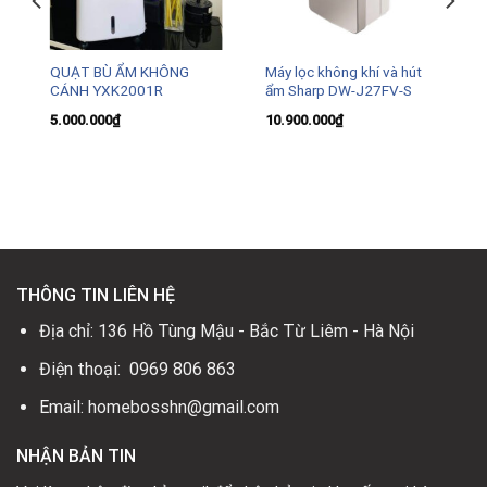
QUẠT BÙ ẨM KHÔNG
Máy lọc không khí và hút
CÁNH YXK2001R
ẩm Sharp DW-J27FV-S
5.000.000
₫
10.900.000
₫
.
THÔNG TIN LIÊN HỆ
Địa chỉ: 136 Hồ Tùng Mậu - Bắc Từ Liêm - Hà Nội
Điện thoại: 0969 806 863
Email: homebosshn@gmail.com
NHẬN BẢN TIN