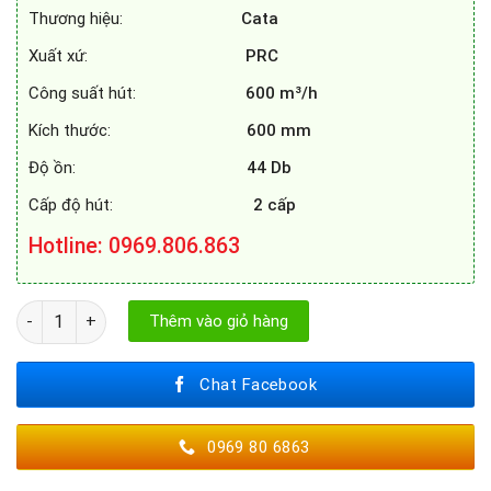
Thương hiệu:
Cata
Xuất xứ:
PRC
Công suất hút:
600 m³/h
Kích thước:
600 mm
Độ ồn:
44 Db
Cấp độ hút:
2 cấp
Hotline
: 0969.806.863
MÁY HÚT MÙI CATA TF 2003 DURALUM 60 số lượng
Thêm vào giỏ hàng
Chat Facebook
0969 80 6863