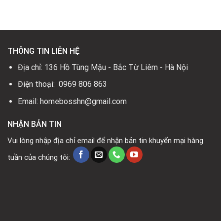
4.700.000₫.
3.100.0
THÔNG TIN LIÊN HỆ
Địa chỉ: 136 Hồ Tùng Mậu - Bắc Từ Liêm - Hà Nội
Điện thoại: 0969 806 863
Email: homebosshn@gmail.com
NHẬN BẢN TIN
Vui lòng nhập địa chỉ email để nhận bản tin khuyến mại hàng
tuần của chúng tôi: