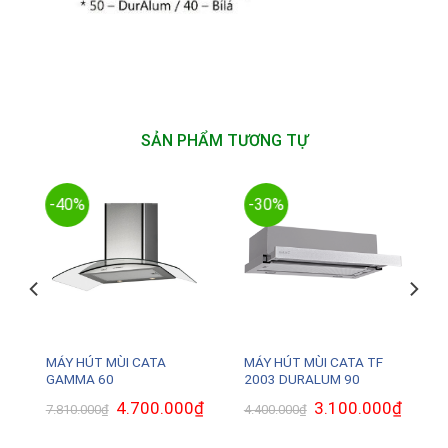
SẢN PHẨM TƯƠNG TỰ
-40%
-30%
MÁY HÚT MÙI CATA
MÁY HÚT MÙI CATA TF
GAMMA 60
2003 DURALUM 90
Giá
4.700.000
₫
Giá
Giá
3.100.000
₫
Giá
7.810.000
₫
4.400.000
₫
gốc
hiện
gốc
hiện
là:
tại
là:
tại
7.810.000₫.
là:
4.400.000₫.
là: