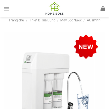
Skip
to
content
Trang chủ
/
Thiết Bị Gia Dụng
/
Máy Lọc Nước
/
AOsmith