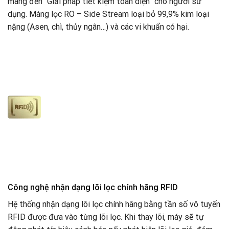
mang đến “Giải pháp tiết kiệm toàn diện” cho người sử
dụng. Màng lọc RO – Side Stream loại bỏ 99,9% kim loại
nặng (Asen, chì, thủy ngân…) và các vi khuẩn có hại.
Công nghệ nhận dạng lõi lọc chính hãng RFID
Hệ thống nhận dạng lõi lọc chính hãng bằng tần số vô tuyến
RFID được đưa vào từng lõi lọc. Khi thay lõi, máy sẽ tự