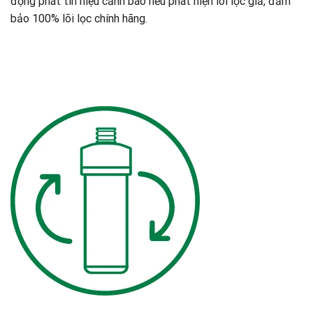
động phát tín hiệu cảnh báo nếu phát hiện lõi lọc giả, đảm
bảo 100% lõi lọc chính hãng.