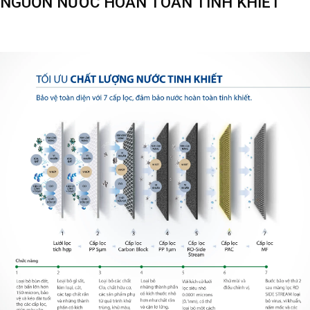
NGUỒN NƯỚC HOÀN TOÀN TINH KHIẾT