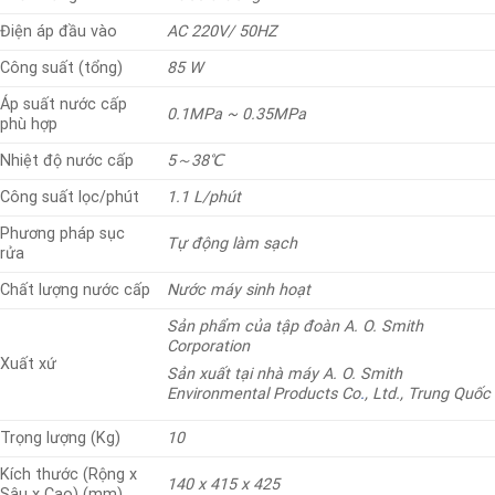
Điện áp đầu vào
AC 220V/ 50HZ
Công suất (tổng)
85 W
Áp suất nước cấp
0.1MPa ~ 0.35MPa
phù hợp
Nhiệt độ nước cấp
5～38℃
Công suất lọc/phút
1.1 L/phút
Phương pháp sục
Tự động làm sạch
rửa
Chất lượng nước cấp
Nước máy sinh hoạt
Sản phẩm của tập đoàn A. O. Smith
Corporation
Xuất xứ
Sản xuất tại nhà máy A. O. Smith
Environmental Products Co
.
, Ltd.,
Trung Quốc
Trọng lượng (Kg)
10
Kích thước (Rộng x
140 x 415 x 425
Sâu x Cao) (mm)