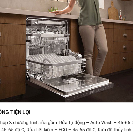
NG TIỆN LỢI
 hợp 8 chương trình rửa gồm: Rửa tự động – Auto Wash – 45-65 đ
45-65 độ C, Rửa tiết kiệm – ECO – 45-65 độ C, Rửa đồ thủy tinh