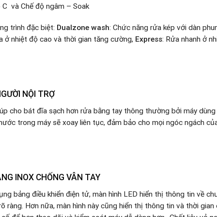
ộ C và Chế độ ngâm – Soak
g trình đặc biệt:
Dualzone wash
: Chức năng rửa kép với dàn phun
a ở nhiệt độ cao và thời gian tăng cường,
Express
: Rửa nhanh ở nh
NGƯỜI NỘI TRỢ
iúp cho bát đĩa sạch hơn rửa bằng tay thông thường bởi máy dùn
 nước trong máy sẽ xoay liên tục, đảm bảo cho mọi ngóc ngách củ
BẰNG INOX CHỐNG VÂN TAY
ng bảng điều khiển điện tử, màn hình LED hiển thị thông tin về ch
 ràng. Hơn nữa, màn hình này cũng hiển thị thông tin và thời gian 