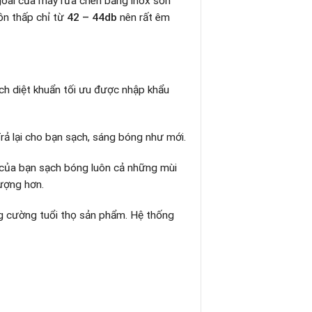
ngoài của máy rửa chén bằng inox sơn
ồn thấp chỉ từ
42 – 44db
nên rất êm
ch diệt khuẩn tối ưu được nhập khẩu
rả lại cho bạn sạch, sáng bóng như mới.
 của bạn sạch bóng luôn cả những mùi
ượng hơn.
g cường tuổi thọ sản phẩm. Hệ thống