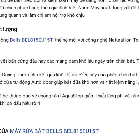
sự cố để bạn theo dõi và kiểm soát máy dễ dàng hơn.. Chất liệu vỏ 
ã chinh phục hàng triệu gia đình Việt Nam
.
Máy hoạt động với độ 
ng quanh và làm chị em nội trợ khó chịu.
t lượng
 dòng
Bells BEL815EU15T
thế hệ mới với công nghệ Natural Ion Te
 vết bẩn cứng đầu hay các mảng bám khô lâu ngày trên chén bát. T
 Drying Turbo cho kết quả khô tối ưu. Điều này cho phép chén bát
ở cửa tự động Auto door giúp bát đũa khô hơn và tiết kiệm năng l
hệ thống bảo vệ chống rò rỉ AquaStop giảm thiểu lãng phí và tăn
i có dấu hiệu rò rỉ.
 CỦA
MÁY RỬA BÁT BELLS BEL815EU15T