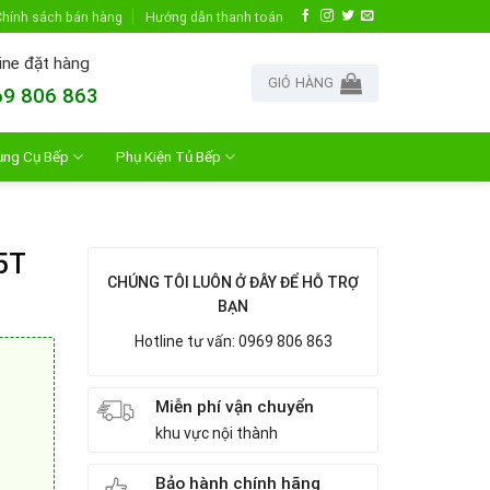
hính sách bán hàng
Hướng dẫn thanh toán
ine đặt hàng
GIỎ HÀNG
9 806 863
ụng Cụ Bếp
Phụ Kiện Tủ Bếp
5T
CHÚNG TÔI LUÔN Ở ĐÂY ĐỂ HỖ TRỢ
BẠN
Hotline tư vấn: 0969 806 863
Miễn phí vận chuyển
khu vực nội thành
Bảo hành chính hãng