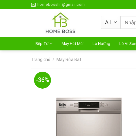
Skip
homebosshn@gmail.com
to
content
Tìm
kiếm:
Bếp Từ
Máy Hút Mùi
Lò Nướng
Lò Vi Só
Trang chủ
/
Máy Rửa Bát
-36%