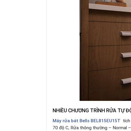
NHIỀU CHƯƠNG TRÌNH RỬA TỰ ĐỘ
Máy rửa bát Bells BEL815EU15T
tích
70 độ C, Rửa thông thường – Normal – 