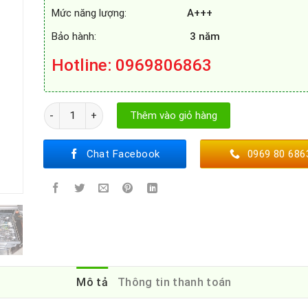
Mức năng lượng:
A+++
Bảo hành:
3 năm
Hotline
: 0969806863
MÁY RỬA BÁT BELLS BEL815EU15T số lượng
Thêm vào giỏ hàng
Chat Facebook
0969 80 686
Mô tả
Thông tin thanh toán