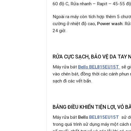
60 độ C, Rửa nhanh – Rapit – 45-55 đ
Ngoài ra máy còn tích hợp thêm 5 chươn
cường ở nhiệt độ cao,
Power wash
: Rử
24 giờ.
RỬA CỰC SẠCH, BẢO VỆ DA TAY 
Máy rửa bát
Bells BEL815EU15T
sẽ g
vào chén bát, đồng thời các cánh phun
sạch đi các vết bẩn.
BẢNG ĐIỀU KHIỂN TIỆN LỢI, VỎ 
Máy rửa bát
Bells
BEL815EU15T
sử dụ
trong quá trình sử dụng máy một cách rõ