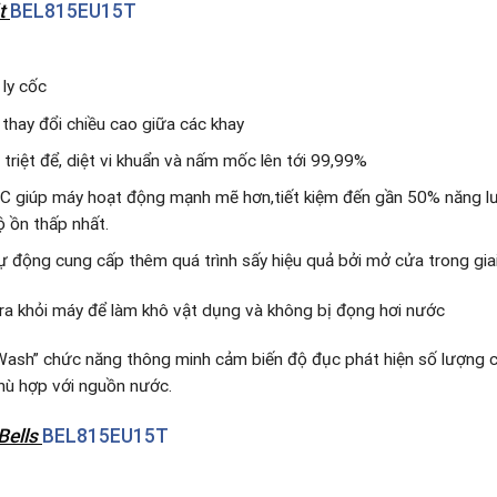
át
BEL815EU15T
 ly cốc
thay đổi chiều cao giữa các khay
triệt để, diệt vi khuẩn và nấm mốc lên tới 99,99%
 giúp máy hoạt động mạnh mẽ hơn,tiết kiệm đến gần 50% năng lượ
ộ ồn thấp nhất.
 động cung cấp thêm quá trình sấy hiệu quả bởi mở cửa trong gia
ra khỏi máy để làm khô vật dụng và không bị đọng hơi nước
Wash” chức năng thông minh cảm biến độ đục phát hiện số lượng c
hù hợp với nguồn nước.
Bells
BEL815EU15T