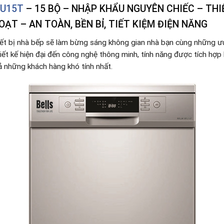
EU15T
– 15 BỘ – NHẬP KHẨU NGUYÊN CHIẾC – TH
OẠT – AN TOÀN, BỀN BỈ, TIẾT KIỆM ĐIỆN NĂNG
ết bị nhà bếp sẽ làm bừng sáng không gian nhà bạn cùng những ưu
iết kế hiện đại đến công nghệ thông minh, tính năng được tích hợp 
ả những khách hàng khó tính nhất.