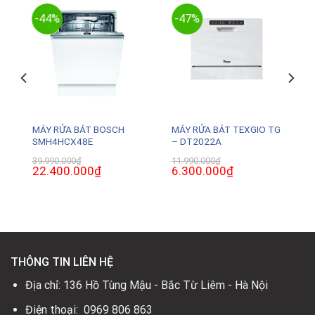
-44%
-47%
MÁY RỬA BÁT BOSCH
MÁY RỬA BÁT TEXGIO TG
SMH4HCX48E
– DT2022A
39.990.000
₫
11.990.000
₫
Giá
22.400.000
₫
Giá
Giá
6.300.000
₫
Giá
gốc
hiện
gốc
hiện
là:
tại
là:
tại
39.990.000₫.
là:
11.990.000₫.
là:
22.400.000₫.
6.300.000₫.
THÔNG TIN LIÊN HỆ
Địa chỉ: 136 Hồ Tùng Mậu - Bắc Từ Liêm - Hà Nội
Điện thoại: 0969 806 863