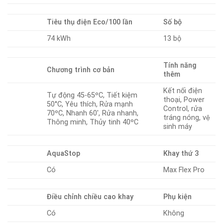
Tiêu thụ điện Eco/100 lần
Số bộ
74 kWh
13 bộ
Tính năng
Chương trình cơ bản
thêm
Kết nối điện
Tự động 45-65ºC, Tiết kiệm
thoại, Power
50°C, Yêu thích, Rửa mạnh
Control, rửa
70ºC, Nhanh 60′, Rửa nhanh,
tráng nóng, vệ
Thông minh, Thủy tinh 40ºC
sinh máy
AquaStop
Khay thứ 3
Có
Max Flex Pro
Điều chỉnh chiều cao khay
Phụ kiện
Có
Không