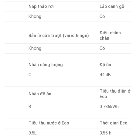
Nắp tháo rời
Lắp cánh gỗ
Không
Có
Điều chỉnh
Bản lề cửa trượt (vario hinge)
chân
Không
Có
Nhãn năng lượng
Độ ồn
C
44 dB
Tiêu thụ điện ở
Nhãn độ ồn
Eco
B
0.736kWh
Tiêu thụ nước ở Eco
Thời gian Eco
9.5L
3:55 h