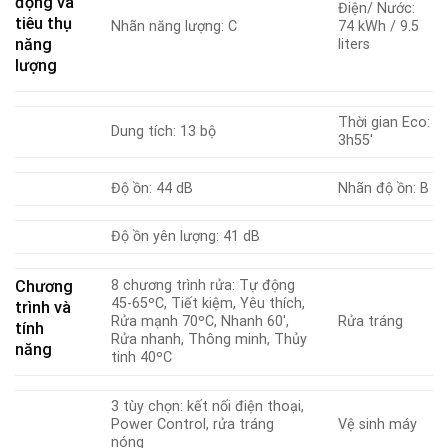
động và
Điện/ Nước:
tiêu thụ
Nhãn năng lượng: C
74 kWh / 9.5
năng
liters
lượng
Thời gian Eco:
Dung tích: 13 bộ
3h55′
Độ ồn: 44 dB
Nhãn độ ồn: B
Độ ồn yên lượng: 41 dB
Chương
8 chương trình rửa: Tự động
45-65ºC, Tiết kiệm, Yêu thích,
trình và
Rửa mạnh 70ºC, Nhanh 60′,
Rửa tráng
tính
Rửa nhanh, Thông minh, Thủy
năng
tinh 40ºC
3 tùy chọn: kết nối điện thoại,
Power Control, rửa tráng
Vệ sinh máy
nóng