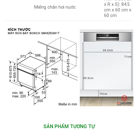
x R x S): 84.5
Miếng chắn hơi nước
cm x 60 cm x
60 cm
SẢN PHẨM TƯƠNG TỰ