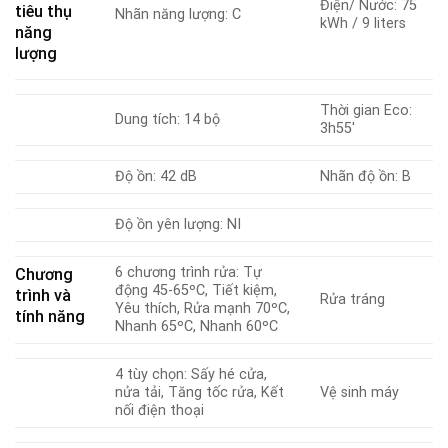
Điện/ Nước: 75
tiêu thụ
Nhãn năng lượng: C
kWh / 9 liters
năng
lượng
Thời gian Eco:
Dung tích: 14 bộ
3h55′
Độ ồn: 42 dB
Nhãn độ ồn: B
Độ ồn yên lượng: NI
6 chương trình rửa: Tự
Chương
động 45-65ºC, Tiết kiệm,
trình và
Rửa tráng
Yêu thích, Rửa mạnh 70ºC,
tính năng
Nhanh 65ºC, Nhanh 60ºC
4 tùy chọn: Sấy hé cửa,
nửa tải, Tăng tốc rửa, Kết
Vệ sinh máy
nối điện thoại