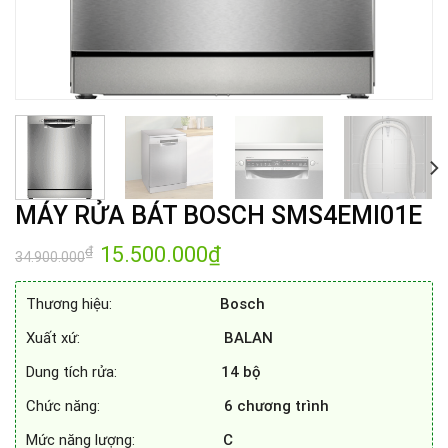
MÁY RỬA BÁT BOSCH SMS4EMI01E
Giá
15.500.000
₫
Giá
₫
34.900.000
gốc
hiện
là:
tại
34.900.000₫.
là:
Thương hiệu:
Bosch
15.500.000₫.
Xuất xứ:
BALAN
Dung tích rửa:
14 bộ
Chức năng:
6
chương trình
Mức năng lượng:
C