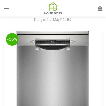
Skip
to
content
Trang chủ
/
Máy Rửa Bát
-56%