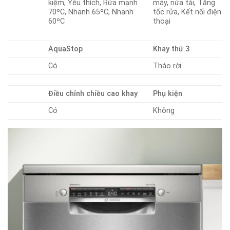
kiệm, Yêu thích, Rửa mạnh
máy, nửa tải, Tăng
70ºC, Nhanh 65ºC, Nhanh
tốc rửa, Kết nối điện
60ºC
thoại
AquaStop
Khay thứ 3
Có
Tháo rời
Điều chỉnh chiều cao khay
Phụ kiện
Có
Không