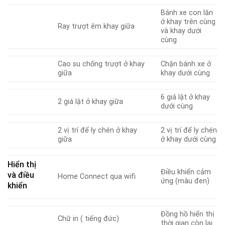
Bánh xe con lăn
ở khay trên cùng
Ray trượt êm khay giữa
và khay dưới
cùng
Cao su chống trượt ở khay
Chặn bánh xe ở
giữa
khay dưới cùng
6 giá lật ở khay
2 giá lật ở khay giữa
dưới cùng
2 vị trí để ly chén ở khay
2 vị trí để ly chén
giữa
ở khay dưới cùng
Hiển thị
Điều khiển cảm
và điều
Home Connect qua wifi
ứng (màu đen)
khiển
Đồng hồ hiển thị
Chữ in ( tiếng đức)
thời gian còn lại