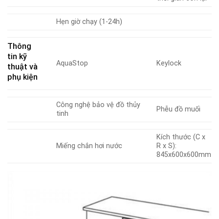
Hẹn giờ chạy (1-24h)
Thông
tin kỹ
AquaStop
Keylock
thuật và
phụ kiện
Công nghệ bảo vệ đồ thủy
Phễu đồ muối
tinh
Kích thước (C x
Miếng chắn hơi nước
R x S):
845x600x600mm