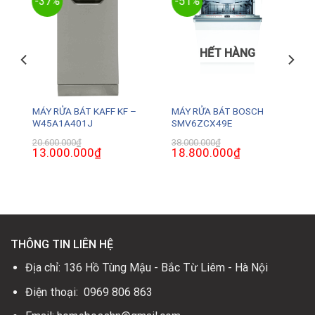
-37%
-51%
HẾT HÀNG
MÁY RỬA BÁT KAFF KF –
MÁY RỬA BÁT BOSCH
W45A1A401J
SMV6ZCX49E
20.600.000
₫
38.000.000
₫
Giá
13.000.000
₫
Giá
Giá
18.800.000
₫
Giá
gốc
hiện
gốc
hiện
là:
tại
là:
tại
20.600.000₫.
là:
38.000.000₫.
là:
0₫.
13.000.000₫.
18.800.000₫.
THÔNG TIN LIÊN HỆ
Địa chỉ: 136 Hồ Tùng Mậu - Bắc Từ Liêm - Hà Nội
Điện thoại: 0969 806 863