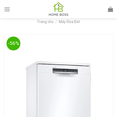
Skip
to
content
Trang chủ
/
Máy Rửa Bát
-56%