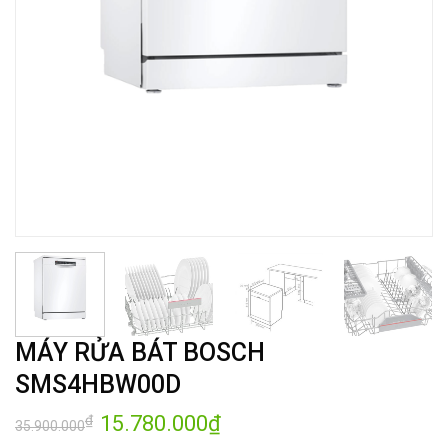
MÁY RỬA BÁT BOSCH
SMS4HBW00D
Giá
15.780.000
₫
Giá
₫
35.900.000
gốc
hiện
là:
tại