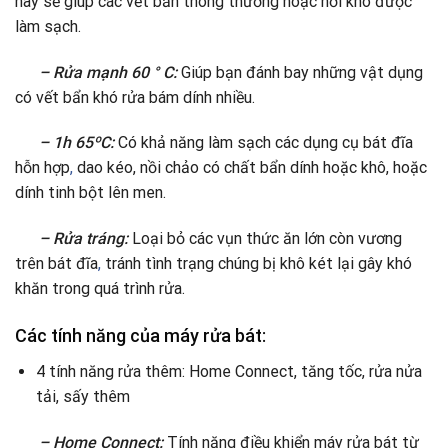
này sẽ giúp các vết bẩn thông thường hoặc hơi khô được
làm sạch.
– Rửa mạnh 60 ° C:
Giúp bạn đánh bay những vật dụng
có vết bẩn khó rửa bám dính nhiều.
– 1h 65ºC:
Có khả năng làm sạch các dụng cụ bát đĩa
hỗn hợp
,
dao kéo, nồi chảo có chất bẩn dính hoặc khô, hoặc
dính tinh bột lên men.
– Rửa tráng:
Loại bỏ các vụn thức ăn lớn còn vương
trên bát đĩa
,
tránh tình trạng chúng bị khô két lại gây khó
khăn trong quá trình rửa.
Các tính năng của máy rửa bát:
4 tính năng rửa thêm: Home Connect, tăng tốc, rửa nửa
tải, sấy thêm
– Home Connect:
Tính năng điều khiển máy rửa bát từ