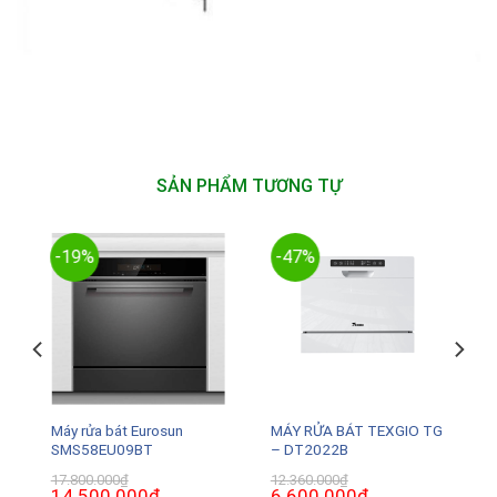
SẢN PHẨM TƯƠNG TỰ
-19%
-47%
Máy rửa bát Eurosun
MÁY RỬA BÁT TEXGIO TG
SMS58EU09BT
– DT2022B
17.800.000
₫
12.360.000
₫
Giá
14.500.000
₫
Giá
Giá
6.600.000
₫
Giá