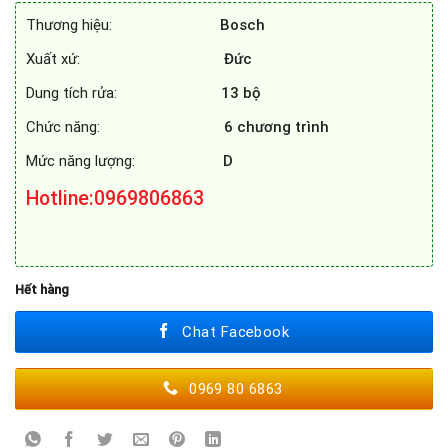
35.900.000₫.
là:
Thương hiệu:
Bosch
15.780.000₫.
Xuất xứ:
Đức
Dung tích rửa:
13 bộ
Chức năng:
6 chương trình
Mức năng lượng:
D
Hotline
:0969806863
Hết hàng
Chat Facebook
0969 80 6863