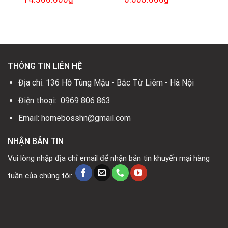
gốc
hiện
gốc
hiện
là:
tại
là:
tại
17.800.000₫.
là:
12.360.000₫.
là:
.
14.500.000₫.
6.600.000₫.
THÔNG TIN LIÊN HỆ
Địa chỉ: 136 Hồ Tùng Mậu - Bắc Từ Liêm - Hà Nội
Điện thoại: 0969 806 863
Email: homebosshn@gmail.com
NHẬN BẢN TIN
Vui lòng nhập địa chỉ email để nhận bản tin khuyến mại hàng
tuần của chúng tôi: