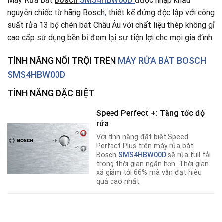
Máy Rửa Bát
Bosch
SMS4HBW00D
được nhập khẩu
nguyên chiếc từ hãng Bosch
,
thiết kế đứng độc lập với công
suất rửa 13 bộ chén bát Châu Âu với chất liệu thép không gỉ
cao cấp sử dụng bền bỉ đem lại sự tiện lợi cho mọi gia đình.
TÍNH NĂNG NỔI TRỘI TRÊN
MÁY RỬA BÁT BOSCH
SMS4HBW00D
TÍNH NĂNG ĐẶC BIỆT
Speed Perfect +: Tăng tốc độ
rửa
Với tính năng đặt biệt Speed
Perfect Plus trên máy rửa bát
Bosch
SMS4HBW00D
sẽ rửa full tải
trong thời gian ngắn hơn. Thời gian
xả giảm tới 66% mà vẫn đạt hiêu
quả cao nhất.