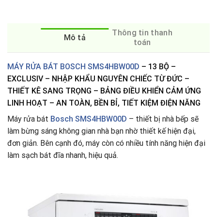
Thông tin thanh
Mô tả
toán
MÁY RỬA BÁT BOSCH SMS4HBW00D
– 13 BỘ –
EXCLUSIV – NHẬP KHẨU NGUYÊN CHIẾC TỪ ĐỨC –
THIẾT KÊ SANG TRỌNG – BẢNG ĐIỀU KHIỂN CẢM ỨNG
LINH HOẠT – AN TOÀN, BỀN BỈ, TIẾT KIỆM ĐIỆN NĂNG
Máy rửa bát
Bosch SMS4HBW00D
– thiết bị nhà bếp sẽ
làm bừng sáng không gian nhà bạn nhờ thiết kế hiện đại,
đơn giản. Bên cạnh đó, máy còn có nhiều tính năng hiện đại
làm sạch bát đĩa nhanh, hiệu quả.