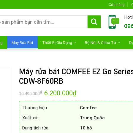
Cửa hàng
C
Hotl
096
ng
Máy Rửa Bát
Thiết Bị Gia Dụng
Bộ Nồi & Chảo Từ
D
Máy rửa bát COMFEE EZ Go Serie
CDW-8F60RB
Giá
6.200.000
₫
Giá
₫
10.490.000
gốc
hiện
là:
tại
10.490.000₫.
là:
Thương hiệu:
Comfee
6.200.000₫.
Xuất xứ :
Trung Quốc
Dung tích rửa:
10
bộ