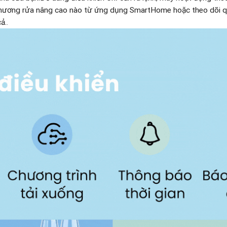
chương rửa nâng cao nào từ ứng dụng SmartHome hoặc theo dõi quá
ả.
.