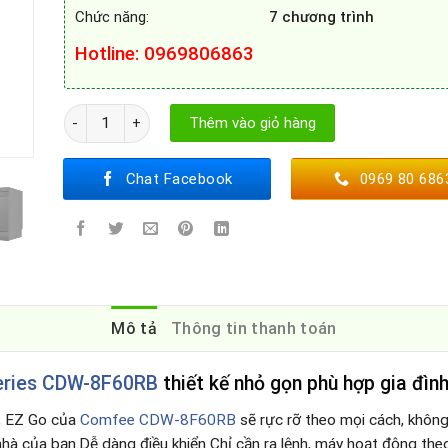
Chức năng:
7 chương trình
Hotline
: 0969806863
Máy rửa bát COMFEE EZ Go Series CDW-8F60RB số lượng
Thêm vào giỏ hàng
Chat Facebook
0969 80 686
Mô tả
Thông tin thanh toán
eries CDW-8F60RB
thiết kế nhỏ gọn phù hợp gia đình
n, EZ Go của
Comfee CDW-8F60RB
sẽ rực rỡ theo mọi cách, không
nhà của bạn.Dễ dàng điều khiển Chỉ cần ra lệnh, máy hoạt động the