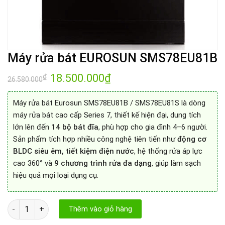
Máy rửa bát EUROSUN SMS78EU81B
Giá
18.500.000
₫
Giá
₫
26.580.000
gốc
hiện
là:
tại
26.580.000₫.
là:
Máy rửa bát Eurosun SMS78EU81B
/ SMS78EU81S là dòng
18.500.000₫.
máy rửa bát cao cấp Series 7, thiết kế hiện đại, dung tích
lớn lên đến
14 bộ bát đĩa
, phù hợp cho gia đình 4–6 người.
Sản phẩm tích hợp nhiều công nghệ tiên tiến như
động cơ
BLDC siêu êm, tiết kiệm điện nước
, hệ thống rửa áp lực
cao 360° và
9 chương trình rửa đa dạng
, giúp làm sạch
hiệu quả mọi loại dụng cụ.
Máy rửa bát EUROSUN SMS78EU81B số lượng
Thêm vào giỏ hàng