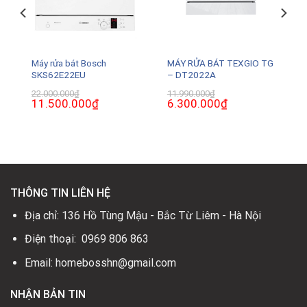
Máy rửa bát Bosch
MÁY RỬA BÁT TEXGIO TG
SKS62E22EU
– DT2022A
22.000.000
₫
11.990.000
₫
Giá
11.500.000
₫
Giá
Giá
6.300.000
₫
Giá
gốc
hiện
gốc
hiện
là:
tại
là:
tại
22.000.000₫.
là:
11.990.000₫.
là:
11.500.000₫.
6.300.000₫.
THÔNG TIN LIÊN HỆ
Địa chỉ: 136 Hồ Tùng Mậu - Bắc Từ Liêm - Hà Nội
Điện thoại: 0969 806 863
Email: homebosshn@gmail.com
NHẬN BẢN TIN