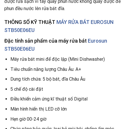
được rửa sạch vì tay quay phun nước không quay được để
phun đều nước lên rửa bát đĩa.
THÔNG SỐ KỸ THUẬT
MÁY RỬA BÁT EUROSUN
STB50E06EU
Đặc tính sản phẩm của máy rửa bát
Eurosun
STB50E06EU
Máy rửa bát mini để độc lập (Mini Dishwasher)
Tiêu chuẩn năng lượng Châu Âu: A+
Dung tích chứa: 5 bộ bát, đĩa Châu Âu
5 chế độ cài đặt
Điều khiển cảm ứng kĩ thuật số Digital
Màn hình hiển thị LED cỡ lớn
Hẹn giờ 00-24 giờ
Chức năng bảo quản: loai bỏ mùi hôi, chống ẩm móc