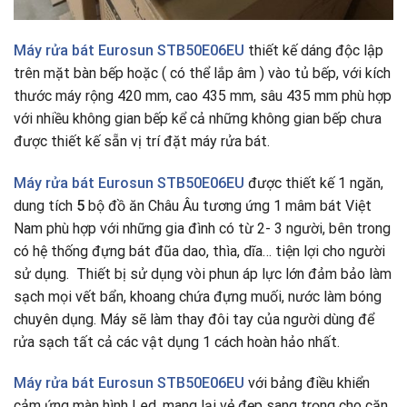
Máy rửa bát Eurosun STB50E06EU
thiết kế dáng độc lập
trên mặt bàn bếp hoặc ( có thể lắp âm ) vào tủ bếp, với kích
thước máy rộng 420 mm, cao 435 mm, sâu 435 mm phù hợp
với nhiều không gian bếp kể cả những không gian bếp chưa
được thiết kế sẵn vị trí đặt máy rửa bát.
Máy rửa bát Eurosun STB50E06EU
được thiết kế 1 ngăn,
dung tích
5
bộ đồ ăn Châu Âu tương ứng 1 mâm bát Việt
Nam phù hợp với những gia đình có từ 2- 3 người, bên trong
có hệ thống đựng bát đũa dao, thìa, dĩa… tiện lợi cho người
sử dụng. Thiết bị sử dụng vòi phun áp lực lớn đảm bảo làm
sạch mọi vết bẩn, khoang chứa đựng muối, nước làm bóng
chuyên dụng. Máy sẽ làm thay đôi tay của người dùng để
rửa sạch tất cả các vật dụng 1 cách hoàn hảo nhất.
Máy rửa bát Eurosun STB50E06EU
với bảng điều khiển
cảm ứng màn hình Led, mang lại vẻ đẹp sang trọng cho căn