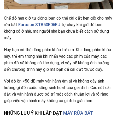
Chế độ hẹn giờ tự động, bạn có thể cài đặt hẹn giờ cho máy
rửa bát
Eurosun STB50E06EU
tự chạy khi giờ đó bạn
không có ở nhà, mà người nhà bạn chưa biết cách sử dụng
máy
Hay bạn có thể dùng phím khóa trẻ em. Khi dùng phím khóa
này, trẻ em trong nhà khi nhấn vào các phím của máy, các
phím đó sẽ không có tác dụng
,
vì vậy sẽ không ảnh hưởng
đến chương trình hay giờ mà bạn đã cài đặt trước đấy.
Với độ ồn <58 dB máy vân hành êm ái và không gây ảnh
hưởng gì đến cuôc sống sinh hoat của gia đình. Các nút cài
đặt và vận hành được bố trí một cách thuận lợi và rõ ràng
giúp việc vận hành máy không có gì đơn giản hơn.
NHỮNG LƯU Ý KHI LẮP ĐẶT
MÁY RỬA BÁT