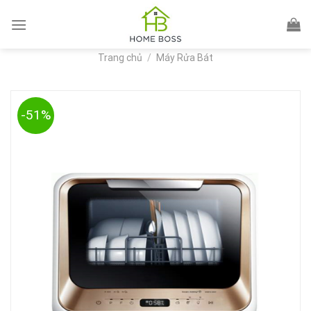
Skip
to
content
Trang chủ
/
Máy Rửa Bát
-51%