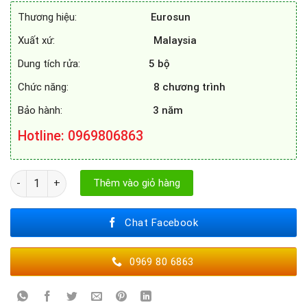
13.390.000₫.
là:
Thương hiệu:
Eurosun
6.500.000₫.
Xuất xứ:
Malaysia
Dung tích rửa:
5 bộ
Chức năng:
8 chương trình
Bảo hành:
3 năm
Hotline
: 0969806863
MÁY RỬA BÁT EUROSUN STB50E06EU số lượng
Thêm vào giỏ hàng
Chat Facebook
0969 80 6863