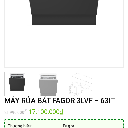
MÁY RỬA BÁT FAGOR 3LVF – 63IT
Giá
17.100.000
₫
Giá
₫
21.990.000
gốc
hiện
là:
tại
21.990.000₫.
là:
Thương hiệu:
Fagor
17.100.000₫.