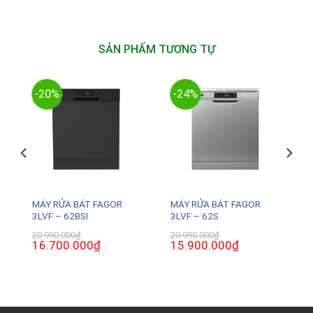
SẢN PHẨM TƯƠNG TỰ
-20%
-24%
MÁY RỬA BÁT FAGOR
MÁY RỬA BÁT FAGOR
3LVF – 62BSI
3LVF – 62S
20.990.000
₫
20.990.000
₫
Giá
16.700.000
₫
Giá
Giá
15.900.000
₫
Giá
gốc
hiện
gốc
hiện
là:
tại
là:
tại
20.990.000₫.
là:
20.990.000₫.
là:
0₫.
16.700.000₫.
15.900.000₫.