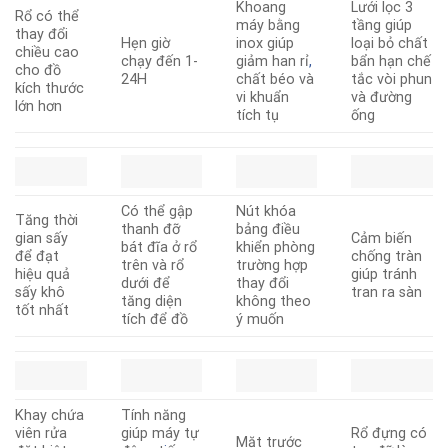
Khoang
Lưới lọc 3
Rổ có thể
máy bằng
tầng giúp
thay đổi
Hẹn giờ
inox giúp
loại bỏ chất
chiều cao
chạy đến 1-
giảm han rỉ
,
bẩn hạn chế
cho đồ
24H
chất béo và
tắc vòi phun
kích thước
vi khuẩn
và đường
lớn hơn
tích tụ
ống
Có thể gập
Nút khóa
Tăng thời
thanh đỡ
bảng điều
gian sấy
Cảm biến
bát đĩa ở rổ
khiển phòng
để đạt
chống tràn
trên và rổ
trường hợp
hiệu quả
giúp tránh
dưới để
thay đổi
sấy khô
tran ra sàn
tăng diện
không theo
tốt nhất
tích để đồ
ý muốn
Khay chứa
Tính năng
viên rửa
giúp máy tự
Rổ đựng có
Mặt trước