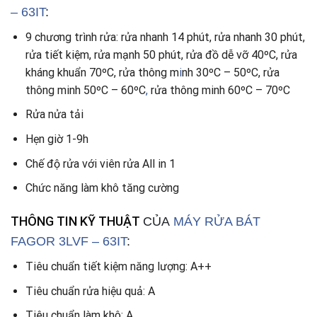
– 63IT
:
9 chương trình rửa: rửa nhanh 14 phút, rửa nhanh 30 phút,
rửa tiết kiệm, rửa mạnh 50 phút, rửa đồ dễ vỡ 40ºC, rửa
kháng khuẩn 70ºC, rửa thông m
i
nh 30ºC – 50ºC, rửa
thông minh 50ºC – 60ºC
,
rửa thông minh 60ºC – 70ºC
Rửa nửa tải
Hẹn giờ 1-9h
Chế độ rửa với viên rửa All in 1
Chức năng làm khô tăng cường
THÔNG TIN KỸ THUẬT
CỦA
MÁY RỬA BÁT
FAGOR 3LVF – 63IT
:
Tiêu chuẩn tiết kiệm năng lượng: A++
Tiêu chuẩn rửa hiệu quả: A
Tiêu chuẩn làm khô: A