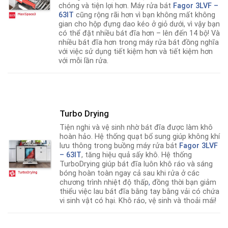
chóng và tiện lợi hơn. Máy rửa bát
Fagor
3LVF –
63IT
cũng rộng rãi hơn vì bạn không mất không
gian cho hộp đựng dao kéo ở giỏ dưới, vì vậy bạn
có thể đặt nhiều bát đĩa hơn – lên đến 14 bộ! Và
nhiều bát đĩa hơn trong máy rửa bát đồng nghĩa
với việc sử dụng tiết kiệm hơn và tiết kiệm hơn
với mỗi lần rửa.
Turbo Drying
Tiện nghi và vệ sinh nhờ bát đĩa được làm khô
hoàn hảo. Hệ thống quạt bổ sung giúp không khí
lưu thông trong buồng máy rửa bát
Fagor
3LVF
– 63IT
, tăng hiệu quả sấy khô. Hệ thống
TurboDrying giúp bát đĩa luôn khô ráo và sáng
bóng hoàn toàn ngay cả sau khi rửa ở các
chương trình nhiệt độ thấp
,
đồng thời bạn giảm
thiểu việc lau bát đĩa bằng tay bằng vải có chứa
vi sinh vật có hại. Khô ráo, vệ sinh và thoải mái!