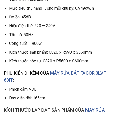
Mức t
i
êu thụ năng lượng mỗi chu kỳ: 0.949kw/h
Độ ồn: 45dB
Hiệu điện thế: 220 – 240V
Tần số: 50Hz
Công suất: 1900w
Kích thước sản phẩm: C820 x R598 x S550mm
Kích thước hộc tủ: C820 x R5600 x S600mm
PHỤ KIỆN ĐI KÈM
CỦA
MÁY RỬA BÁT FAGOR 3LVF –
63IT
:
Phích cắm VDE
Dây điện dài: 165cm
KÍCH THƯỚC LẮP ĐẶT SẢN PHẨM
CỦA
MÁY RỬA