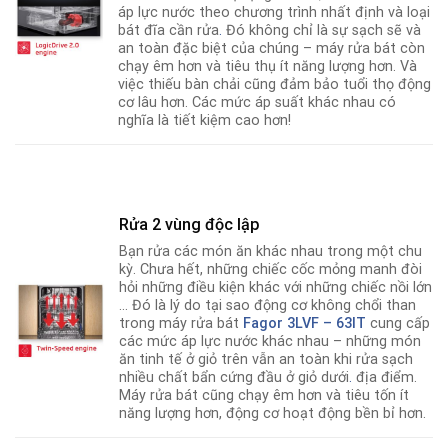
áp lực nước theo chương trình nhất định và loại
bát đĩa cần rửa
.
Đó không chỉ là sự sạch sẽ và
an toàn đặc biệt của chúng – máy rửa bát còn
chạy êm hơn và tiêu thụ ít năng lượng hơn. Và
việc thiếu bàn chải cũng đảm bảo tuổi thọ động
cơ lâu hơn. Các mức áp suất khác nhau có
nghĩa là tiết kiệm cao hơn!
Rửa 2 vùng độc lập
Bạn rửa các món ăn khác nhau trong một chu
kỳ. Chưa hết, những chiếc cốc mỏng manh đòi
hỏi những điều kiện khác với những chiếc nồi lớn
… Đó là lý do tại sao động cơ không chổi than
trong máy rửa bát
Fagor
3LVF – 63IT
cung cấp
các mức áp lực nước khác nhau – những món
ăn tinh tế ở giỏ trên vẫn an toàn khi rửa sạch
nhiều chất bẩn cứng đầu ở giỏ dưới
.
địa điểm.
Máy rửa bát cũng chạy êm hơn và tiêu tốn ít
năng lượng hơn, động cơ hoạt động bền bỉ hơn.