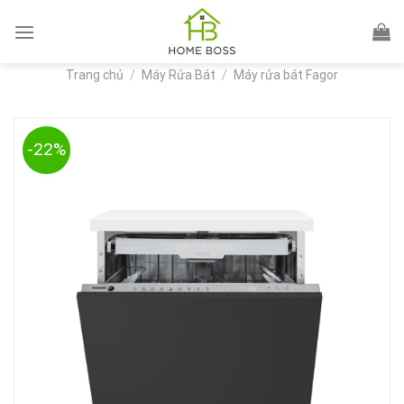
Skip
to
content
Trang chủ
/
Máy Rửa Bát
/
Máy rửa bát Fagor
-22%