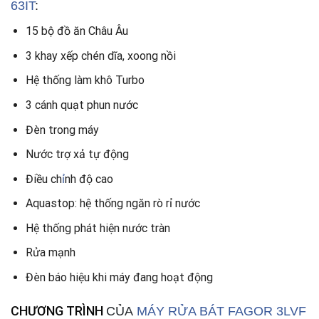
63IT
:
15 bộ đồ ăn Châu Âu
3 khay xếp chén dĩa, xoong nồi
Hệ thống làm khô Turbo
3 cánh quạt phun nước
Đèn trong máy
Nước trợ xả tự động
Điều ch
ỉ
nh độ cao
Aquastop: hệ thống ngăn rò rỉ nước
Hệ thống phát hiện nước tràn
Rửa mạnh
Đèn báo hiệu khi máy đang hoạt động
CHƯƠNG TRÌNH
CỦA
MÁY RỬA BÁT FAGOR 3LVF