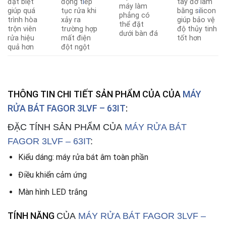
đặt biệt
động t
i
ếp
tay đỡ làm
máy làm
giúp quá
tục rửa khi
bằng s
i
licon
phẳng có
trình hòa
xảy ra
giúp bảo vệ
thể đặt
trộn viên
trường hợp
độ thủy tinh
dưới bàn đá
rửa hiệu
mất điện
tốt hơn
quả hơn
đột ngột
THÔNG TIN CHI TIẾT SẢN PHẨM CỦA CỦA
MÁY
RỬA BÁT FAGOR 3LVF – 63IT
:
ĐẶC TÍNH SẢN PHẨM CỦA
MÁY RỬA BÁT
FAGOR 3LVF – 63IT
:
Kiểu dáng: máy rửa bát âm toàn phần
Điều khiển cảm ứng
Màn hình LED trắng
TÍNH NĂNG
CỦA
MÁY RỬA BÁT FAGOR 3LVF –