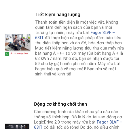
Tiết kiệm năng lượng
Thanh toán tiền điện là một việc vặt. Không
quan tâm đến ngân sách của bạn và môi
trường tự nhiên, máy rửa bát
Fagor 3LVF –
63IT
đã thực hiện các giải pháp đảm bảo tiêu
thụ điện thấp hơn và do đó, hóa đơn thấp hơn
.
Mức tiết kiệm năng lượng tiêu thụ của máy rửa
bát hạng A +++ so với máy rửa bát hạng A + là
62 kWh / năm. Nhờ đó, bạn sẽ nhận được tới
59 chu kỳ giặt miễn phí mỗi năm. Máy rửa bát
Fagor hiệu quả về mọi mặt! Bạn rửa về mặt
sinh thái và kinh tế!
Động cơ không chổi than
Các chương trình rửa khác nhau yêu cầu các
thông số thích hợp. Đó là lý do tại sao động cơ
LogicDrive 2.0 trong máy rửa bát
Fagor
3LVF –
63IT
có dải tốc độ rộng! Do đó, nó điều chỉnh