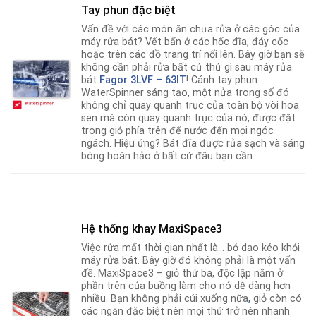
Tay phun đặc biệt
Vấn đề với các món ăn chưa rửa ở các góc của
máy rửa bát? Vết bẩn ở các hốc đĩa, đáy cốc
hoặc trên các đồ trang trí nổi lên. Bây giờ bạn sẽ
không cần phải rửa bất cứ thứ gì sau máy rửa
bát
Fagor
3LVF – 63IT
! Cánh tay phun
WaterSpinner sáng tạo
,
một nửa trong số đó
không chỉ quay quanh trục của toàn bộ vòi hoa
sen mà còn quay quanh trục của nó, được đặt
trong giỏ phía trên để nước đến mọi ngóc
ngách. Hiệu ứng? Bát đĩa được rửa sạch và sáng
bóng hoàn hảo ở bất cứ đâu bạn cần.
Hệ thống khay MaxiSpace3
Việc rửa mất thời gian nhất là… bỏ dao kéo khỏi
máy rửa bát. Bây giờ đó không phải là một vấn
đề. MaxiSpace3 – giỏ thứ ba, độc lập nằm ở
phần trên của buồng làm cho nó dễ dàng hơn
nhiều. Bạn không phải cúi xuống nữa
,
giỏ còn có
các ngăn đặc biệt nên mọi thứ trở nên nhanh