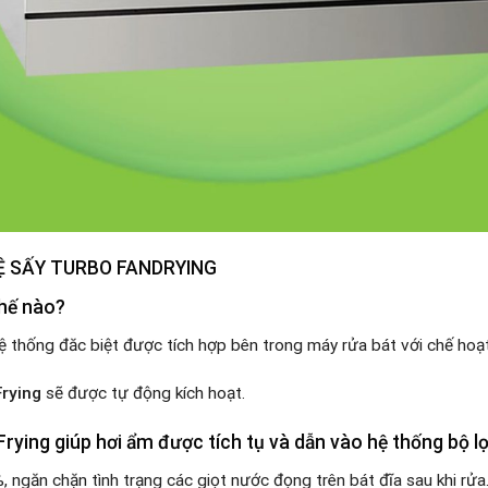
HỆ SẤY TURBO FANDRYING
hế nào?
 thống đăc biệt được tích hợp bên trong máy rửa bát với chế hoạ
Frying
sẽ được tự động kích hoạt.
Frying giúp hơi ẩm được tích tụ và dẫn vào hệ thống bộ l
 ngăn chặn tình trạng các giọt nước đọng trên bát đĩa sau khi rửa