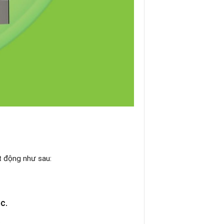
t động như sau:
ọc
.
.