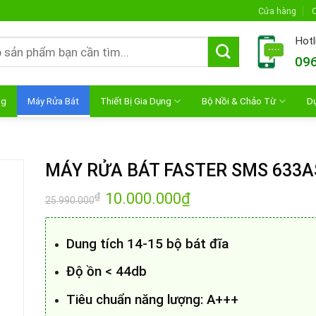
Cửa hàng
C
Hotl
096
ng
Máy Rửa Bát
Thiết Bị Gia Dụng
Bộ Nồi & Chảo Từ
D
MÁY RỬA BÁT FASTER SMS 633A
Giá
10.000.000
₫
Giá
₫
25.990.000
gốc
hiện
là:
tại
25.990.000₫.
là:
10.000.000₫.
Dung tích 14-15 bộ bát đĩa
Độ ồn < 44db
Tiêu chuẩn năng lượng: A+++