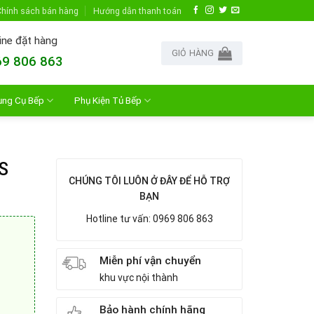
hính sách bán hàng
Hướng dẫn thanh toán
ine đặt hàng
GIỎ HÀNG
9 806 863
ụng Cụ Bếp
Phụ Kiện Tủ Bếp
S
CHÚNG TÔI LUÔN Ở ĐÂY ĐỂ HỖ TRỢ
BẠN
Hotline tư vấn: 0969 806 863
Miễn phí vận chuyển
khu vực nội thành
Bảo hành chính hãng