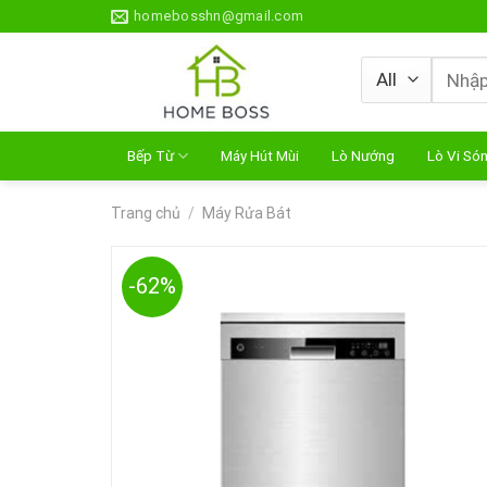
Skip
homebosshn@gmail.com
to
content
Tìm
kiếm:
Bếp Từ
Máy Hút Mùi
Lò Nướng
Lò Vi Só
Trang chủ
/
Máy Rửa Bát
-62%