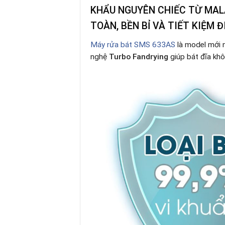
KHẨU NGUYÊN CHIẾC TỪ MALA
TOÀN, BỀN BỈ VÀ TIẾT KIỆM 
Máy rửa bát SMS 633AS
là model mới 
nghệ
Turbo Fandrying
giúp bát đĩa khô