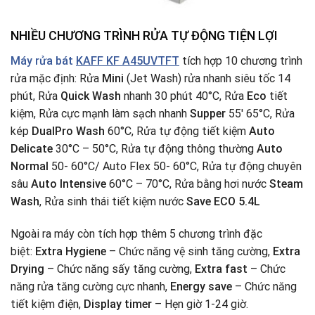
NHIỀU CHƯƠNG TRÌNH RỬA TỰ ĐỘNG TIỆN LỢI
Máy rửa bát
KAFF KF A45UVTFT
tích hợp 10 chương trình
rửa mặc định: Rửa
Mini
(Jet Wash) rửa nhanh siêu tốc 14
phút, Rửa
Quick Wash
nhanh 30 phút 40°C, Rửa
Eco
tiết
kiệm, Rửa cực mạnh làm sạch nhanh
Supper
55′ 65°C, Rửa
kép
DualPro Wash
60°C, Rửa tự động tiết kiệm
Auto
Delicate
30°C – 50°C, Rửa tự động thông thường
Auto
Normal
50- 60°C/ Auto Flex 50- 60°C, Rửa tự động chuyên
sâu
Auto Intensive
60°C – 70°C, Rửa bằng hơi nước
Steam
Wash
, Rửa sinh thái tiết kiệm nước
Save ECO 5.4L
Ngoài ra máy còn tích hợp thêm 5 chương trình đặc
biệt:
Extra Hygiene
– Chức năng vệ sinh tăng cường,
Extra
Drying
– Chức năng sấy tăng cường,
Extra fast
– Chức
năng rửa tăng cường cực nhanh,
Energy save
– Chức năng
tiết kiệm điện,
Display timer
– Hẹn giờ 1-24 giờ.