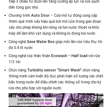
tiếp 3 chiều từ dưới lên tăng cường áp lực và rửa sạch
đến từng góc nhỏ.
Chương trình
Auto Door
– Cửa mở tự động cung cấp
thêm quá trình sấy hiệu quả bởi mở cửa trong giai đoạn
sấy cho phép không khí nóng và hơi nước thoát ra khỏi
máy để làm khô vật dụng và không bị đọng hơi nước
Công nghệ
Save Water Box
giúp mỗi lần rửa tiêu thụ tối
đa 5.4 lít nước
Công nghệ rửa thân thiện
Ecowash – Half load
với rửa
1/2 tải
Chức năng
Turbidity sensor “Smart Wash”
chức năng
thông minh cảm biến độ đục phát hiện số lượng các chất
bẩn trong nước để điều chỉnh các thông số trong chu kỳ
rửa cho phù hợp với nguồn nước
.