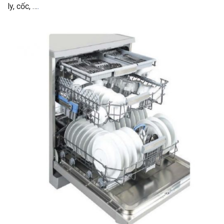
ly, cốc, …
.