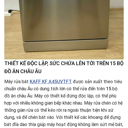
THIẾT KẾ ĐỘC LẬP, SỨC CHỨA LÊN TỚI TRÊN 15 BỘ
ĐỒ ĂN CHÂU ÂU
Máy rửa bát
KAFF KF A45UVTFT
được sản xuất theo tiêu
chuẩn châu Âu có dung tích lớn có thể rửa đến trên
15
bộ
đồ ăn châu Âu. Máy có thiết kế đứng độc lập, có thể phù
hợp với nhiều không gian bếp khác nhau. Máy rửa chén có hệ
thống giàn rửa có thể kéo rời ra ngoài thuận tiện khi sử
dụng, và để chén bát vào. Với thiết kế các khoang để đựng
bát đĩa dao thìa giúp máy hoạt động không làm sứt mẻ bát,