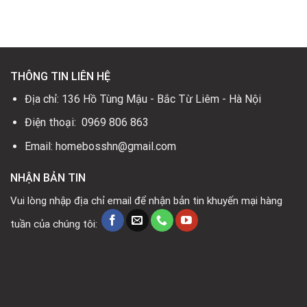
là:
tại
135.000.000₫.
là:
0₫.
62.000.000₫.
THÔNG TIN LIÊN HỆ
Địa chỉ: 136 Hồ Tùng Mậu - Bắc Từ Liêm - Hà Nội
Điện thoại: 0969 806 863
Email: homebosshn@gmail.com
NHẬN BẢN TIN
Vui lòng nhập địa chỉ email để nhận bản tin khuyến mại hàng
tuần của chúng tôi: