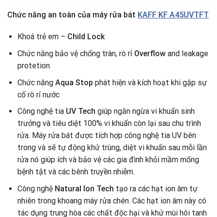
Chức năng an toàn của máy rửa bát
KAFF KF A45UVTFT
Khoá trẻ em –
Child Lock
Chức năng bảo vệ chống tràn, rò rỉ
Overflow
and leakage
protetion
Chức năng
Aqua Stop
phát hiện và kích hoạt khi gặp sự
cố rò rỉ nước
Công nghệ tia
UV Tech
giúp ngăn ngừa vi khuẩn sinh
trưởng và tiêu diệt 100% vi khuẩn còn lại sau chu trình
rửa. Máy rửa bát được tích hợp công nghệ tia UV bên
trong và sẽ tự động khử trùng, diệt vi khuẩn sau mỗi lần
rửa nó giúp ích và bảo vệ các gia đình khỏi mầm mống
bệnh tật và các bênh truyền nhiễm.
Công nghệ
Natural Ion Tech
tạo ra các hạt ion âm tự
nhiên trong khoang máy rửa chén. Các hạt ion âm này có
tác dụng trung hòa các chất độc hại và khử mùi hôi tanh