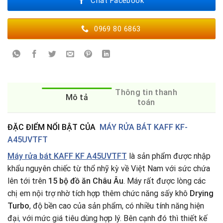
Chat Facebook
0969 80 6863
Thông tin thanh
Mô tả
toán
ĐẶC ĐIỂM NỔI BẬT CỦA
MÁY RỬA BÁT KAFF KF-
A45UVTFT
Máy rửa bát
KAFF KF A45UVTFT
là sản phẩm được nhập
khẩu nguyên chiếc từ thổ nhỹ kỳ về Việt Nam với sức chứa
lên tới trên
15 bộ đồ ăn Châu Âu
. Máy rất được lòng các
chị em nội trợ nhờ tích hợp thêm chức năng sấy khô
Drying
Turbo
, độ bền cao của sản phẩm, có nhiều tính năng hiện
đại
,
với mức giá tiêu dùng hợp lý. Bên cạnh đó thì thiết kế