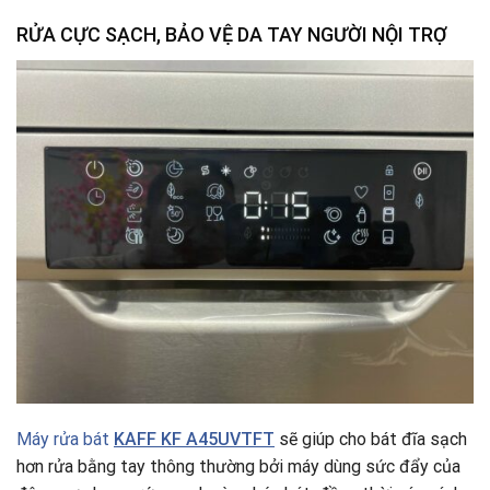
RỬA CỰC SẠCH, BẢO VỆ DA TAY NGƯỜI NỘI TRỢ
Máy rửa bát
KAFF KF A45UVTFT
sẽ giúp cho bát đĩa sạch
hơn rửa bằng tay thông thường bởi máy dùng sức đẩy của