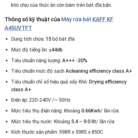
khó chịu của thức ăn còn bám trên bát đĩa bẩn.
Thông số kỹ thuật của
Máy rửa bát
KAFF KF
A45UVTFT
Dung tích chứa:
15
bộ bát đĩa
Mức độ tiếng ồn:
≤44db
Tiêu chuẩn năng lượng:
A+++ -20%
Tiêu chuẩn mức độ sạch
Acleaning efficiency class A+
Tiêu chuẩn chỉ số hiệu quả sấy Khô:
Drying efficiency
class A+
Điện áp: 220-240V /~ 50Hz
Mức tiêu thụ điện năng: Khoảng
0.66Kwh
/ lần rửa
Mức tiêu thụ nước: Khoảng
5.4 – 9.0 lít
/ lần rửa
Kích thước sản phẩm: 598R x 598S x 850C