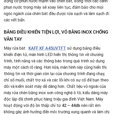
động cơ phun nước mạnh vào chén bát
,
đồng thời các cánh
phun nước trong máy sẽ xoay liên tục, đảm bảo cho mọi
ngóc ngách của chén bát đều được rửa sạch và làm sạch đi
các vết bẩn.
BẢNG ĐIỀU KHIỂN TIỆN LỢI, VỎ BẰNG INOX CHỐNG
VÂN TAY
Máy rửa bát
KAFF KF A45UVTFT
sử dụng bảng điều
khiển điện tử, màn hình LED hiển thị thông tin về chương
trình, tính năng và các thông báo trong quá trình sử dụng
máy một cách rõ ràng. Hơn nữa, màn hình này cũng hiển thị
thông tin và thời gian còn lại của chương trình đang chạy,
chỉ số muối, chất trợ xả và các lỗi khi có sự cố để bạn theo
dõi và kiểm soát máy dễ dàng hơn.. Chất liệu vỏ ngoài của
máy rửa chén bằng inox sơn công nghệ ô tô
,
kiểu dáng máy
độc lập đã chinh phục hàng triệu gia đình Việt Nam. Máy
hoạt động với độ ồn thấp chỉ từ
42 – 44db
nên rất êm
không gây ảnh hưởng đến môi trường xung quanh và làm chị