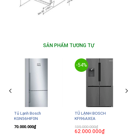
SẢN PHẨM TƯƠNG TỰ
-54%
Tủ Lạnh Bosch
TỦ LẠNH BOSCH
KGN56HIF0N
KFI96AXEA
70.000.000
₫
135.000.000
₫
Giá
62.000.000
₫
Giá
gốc
hiện