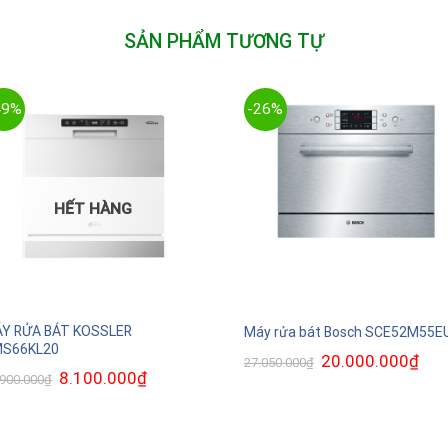
SẢN PHẨM TƯƠNG TỰ
49%
-26%
HẾT HÀNG
Y RỬA BÁT KOSSLER
Máy rửa bát Bosch SCE52M55E
S66KL20
Giá
20.000.000
₫
Giá
27.050.000
₫
gốc
hiện
Giá
8.100.000
₫
Giá
.900.000
₫
là:
tại
gốc
hiện
27.050.000₫.
là:
là:
tại
20.0
15.900.000₫.
là:
8.100.000₫.