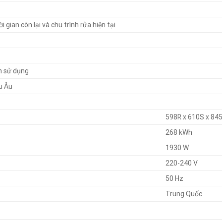
i gian còn lại và chu trình rửa hiện tại
n sử dụng
u Âu
598R x 610S x 84
268 kWh
1930 W
220-240 V
50 Hz
Trung Quốc