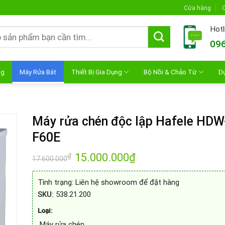
Cửa hàng
C
Hotl
096
ng
Máy Rửa Bát
Thiết Bị Gia Dụng
Bộ Nồi & Chảo Từ
D
Máy rửa chén độc lập Hafele HDW
F60E
Giá
15.000.000
₫
Giá
₫
17.600.000
gốc
hiện
là:
tại
17.600.000₫.
là:
Tình trạng:
Liên hệ showroom để đặt hàng
15.000.000₫.
SKU:
538.21.200
Loại:
Máy rửa chén