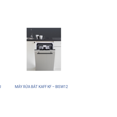
U
MÁY RỬA BÁT KAFF KF – BISW12
00.000₫.