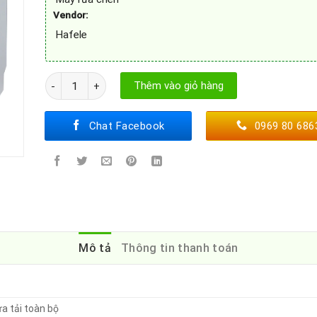
Vendor:
Hafele
Máy rửa chén độc lập Hafele HDW-F60E số lượng
Thêm vào giỏ hàng
Chat Facebook
0969 80 686
Mô tả
Thông tin thanh toán
ửa tải toàn bộ