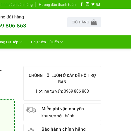
hính sách bán hàng
Hướng dẫn thanh toán
ine đặt hàng
GIỎ HÀNG
9 806 863
ụng Cụ Bếp
Phụ Kiện Tủ Bếp
-
CHÚNG TÔI LUÔN Ở ĐÂY ĐỂ HỖ TRỢ
BẠN
Hotline tư vấn: 0969 806 863
Miễn phí vận chuyển
khu vực nội thành
Bảo hành chính hãng