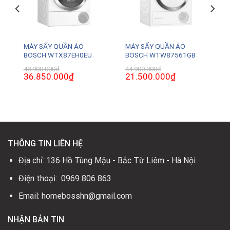
MÁY SẤY QUẦN ÁO
MÁY SẤY QUẦN ÁO
BOSCH WTX87EH0EU
BOSCH WTW87561GB
48.900.000
₫
44.900.000
₫
Giá
36.850.000
₫
Giá
Giá
21.500.000
₫
Giá
gốc
hiện
gốc
hiện
là:
tại
là:
tại
48.900.000₫.
là:
44.900.000₫.
là:
0₫.
36.850.000₫.
21.500.000₫.
THÔNG TIN LIÊN HỆ
Địa chỉ: 136 Hồ Tùng Mậu - Bắc Từ Liêm - Hà Nội
Điện thoại: 0969 806 863
Email: homebosshn@gmail.com
NHẬN BẢN TIN