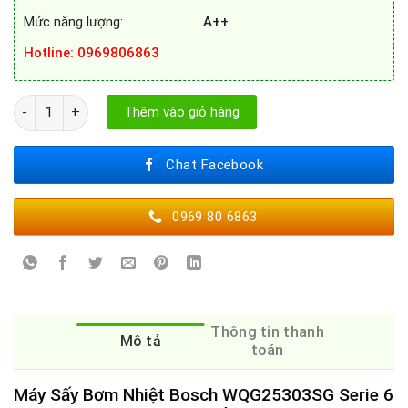
Mức năng lượng:
A++
Hotline
: 0969806863
MÁY SẤY QUẦN ÁO BOSCH WQG25303SG HEAT PUMP số lượng
Thêm vào giỏ hàng
Chat Facebook
0969 80 6863
Thông tin thanh
Mô tả
toán
Máy Sấy Bơm Nhiệt Bosch WQG25303SG Serie 6