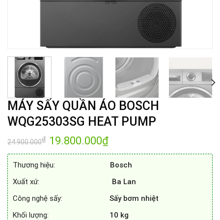
MÁY SẤY QUẦN ÁO BOSCH
WQG25303SG HEAT PUMP
Giá
19.800.000
₫
Giá
₫
24.900.000
gốc
hiện
là:
tại
24.900.000₫.
là:
Thương hiệu:
Bosch
19.800.000₫.
Xuất xứ:
Ba
Lan
Công nghệ sấy:
Sấy bơm nhiệt
Khối lượng:
10 kg