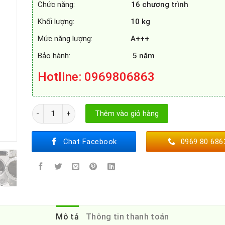
Chức năng:
16 chương trình
Khối lượng:
10 kg
Mức năng lượng:
A+++
Bảo hành:
5
năm
Hotline: 0969806863
MÁY SẤY QUẦN ÁO KAFF KF - DR10EU số lượng
Thêm vào giỏ hàng
Chat Facebook
0969 80 686
Mô tả
Thông tin thanh toán