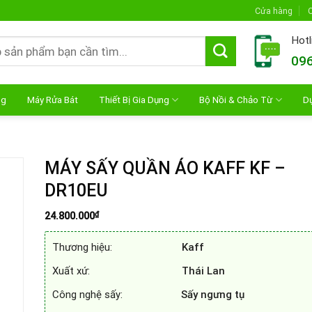
Cửa hàng
C
Hotl
096
ng
Máy Rửa Bát
Thiết Bị Gia Dụng
Bộ Nồi & Chảo Từ
D
MÁY SẤY QUẦN ÁO KAFF KF –
DR10EU
₫
24.800.000
Thương hiệu:
Kaff
Xuất xứ:
Thái Lan
Công nghệ sấy:
Sấy ngưng tụ