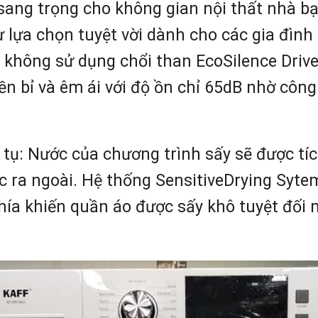
sang trọng cho không gian nội thất nhà bạn
ự lựa chọn tuyệt vời dành cho các gia đình
không sử dụng chổi than EcoSilence Drive
 bền bỉ và êm ái với độ ồn chỉ 65dB nhờ cô
tụ: Nước của chương trình sấy sẽ được tích
 ra ngoài. Hệ thống SensitiveDrying Syt
phía khiến quần áo được sấy khô tuyệt đ