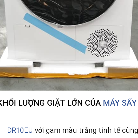
 KHỐI LƯỢNG GIẶT LỚN CỦA
MÁY SẤY
 – DR10EU
với gam màu trắng tinh tế cùng 