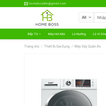
Skip
homebosshn@gmail.com
to
content
Tìm
kiếm:
Bếp Từ
Máy Hút Mùi
Lò Nướng
Lò Vi Só
Trang chủ
/
Thiết Bị Gia Dụng
/
Máy Sấy Quần Áo