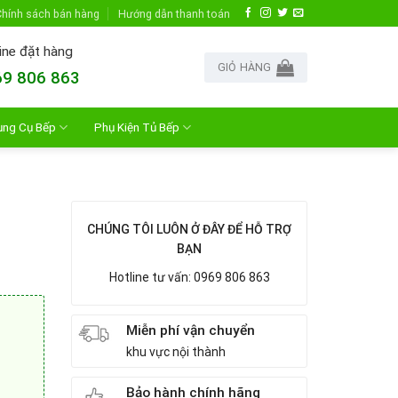
hính sách bán hàng
Hướng dẫn thanh toán
ine đặt hàng
GIỎ HÀNG
9 806 863
ụng Cụ Bếp
Phụ Kiện Tủ Bếp
CHÚNG TÔI LUÔN Ở ĐÂY ĐỂ HỖ TRỢ
BẠN
Hotline tư vấn: 0969 806 863
Miễn phí vận chuyển
khu vực nội thành
Bảo hành chính hãng