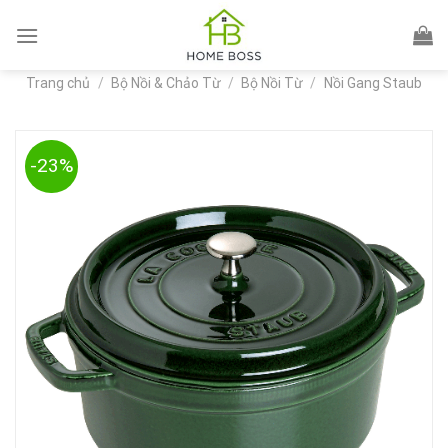
Skip
to
content
Trang chủ
/
Bộ Nồi & Chảo Từ
/
Bộ Nồi Từ
/
Nồi Gang Staub
-23%