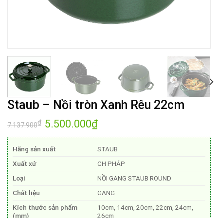
Staub – Nồi tròn Xanh Rêu 22cm
Giá
5.500.000
₫
Giá
₫
7.137.900
gốc
hiện
là:
tại
7.137.900₫.
là:
Hãng sản xuất
STAUB
5.500.000₫.
Xuất xứ
CH PHÁP
Loại
NỒI GANG STAUB ROUND
Chất liệu
GANG
Kích thước sản phẩm
10cm, 14cm, 20cm, 22cm, 24cm,
(mm)
26cm