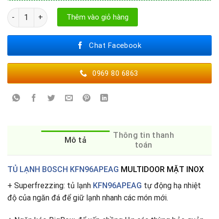
TỦ LẠNH SIDE BY SIDE BOSCH KFN96APEAG số lượng
Thêm vào giỏ hàng
Chat Facebook
0969 80 6863
Thông tin thanh
Mô tả
toán
TỦ LẠNH BOSCH KFN96APEAG
MULTIDOOR MẶT INOX
+ Superfrezzing: tủ lạnh
KFN96APEAG
tự động hạ nhiệt
độ của ngăn đá để giữ lạnh nhanh các món mới.