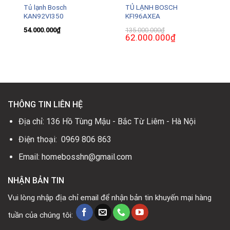
Tủ lạnh Bosch
TỦ LẠNH BOSCH
0
KAN92VI350
KFI96AXEA
54.000.000
₫
135.000.000
₫
Giá
62.000.000
₫
Giá
gốc
hiện
là:
tại
135.000.000₫.
là:
62.000.000₫.
THÔNG TIN LIÊN HỆ
Địa chỉ: 136 Hồ Tùng Mậu - Bắc Từ Liêm - Hà Nội
Điện thoại: 0969 806 863
Email: homebosshn@gmail.com
NHẬN BẢN TIN
Vui lòng nhập địa chỉ email để nhận bản tin khuyến mại hàng
tuần của chúng tôi: