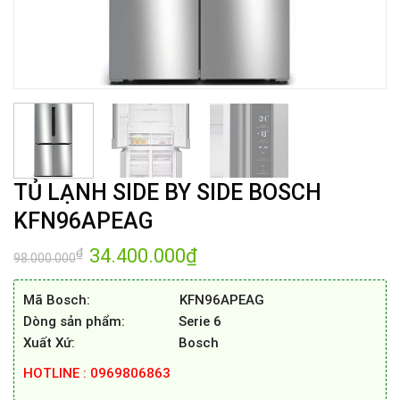
TỦ LẠNH SIDE BY SIDE BOSCH
KFN96APEAG
Giá
34.400.000
₫
Giá
₫
98.000.000
gốc
hiện
là:
tại
98.000.000₫.
là:
Mã Bosch: KFN96APEAG
34.400.000₫.
Dòng sản phẩm: Serie 6
Xuất Xứ: Bosch
HOTLINE : 0969806863