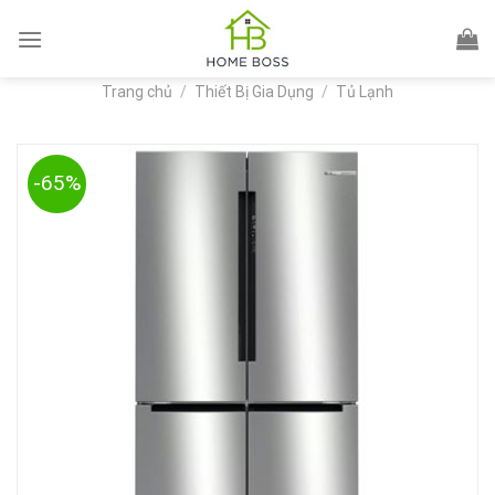
Skip
to
content
Trang chủ
/
Thiết Bị Gia Dụng
/
Tủ Lạnh
-65%