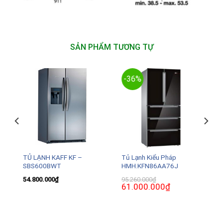
SẢN PHẨM TƯƠNG TỰ
-36%
TỦ LẠNH KAFF KF –
Tủ Lạnh Kiểu Pháp
SBS600BWT
HMH.KFN86AA76J
54.800.000
₫
95.260.000
₫
Giá
61.000.000
₫
Giá
gốc
hiện
là:
tại
95.260.000₫.
là:
61.000.000₫.