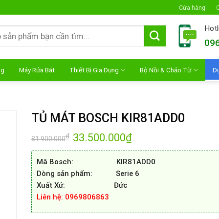
Cửa hàng
C
Hotl
096
ng
Máy Rửa Bát
Thiết Bị Gia Dụng
Bộ Nồi & Chảo Từ
D
TỦ MÁT BOSCH KIR81ADD0
Giá
33.500.000
₫
Giá
₫
81.900.000
gốc
hiện
là:
tại
81.900.000₫.
là:
Mã Bosch: KIR81ADD0
33.500.000₫.
Dòng sản phẩm: Serie 6
Xuất Xứ: Đức
Liên hệ: 0969806863