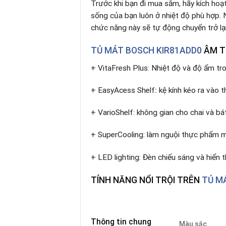
Trước khi bạn đi mua sắm, hãy kích hoạ
sống của bạn luôn ở nhiệt độ phù hợp. N
chức năng này sẽ tự động chuyển trở lạ
TỦ MÁT BOSCH KIR81ADD0
ÂM TỦ
+ VitaFresh Plus: Nhiệt độ và độ ẩm tro
+ EasyAcess Shelf
:
kệ kính kéo ra vào 
+ VarioShelf: không gian cho chai và bá
+ SuperCooling: làm nguội thực phẩm 
+ LED lighting: Đèn chiếu sáng và hiển
TÍNH NĂNG NỔI TRỘI TRÊN
TỦ MÁ
Thông tin chung
Màu sắc