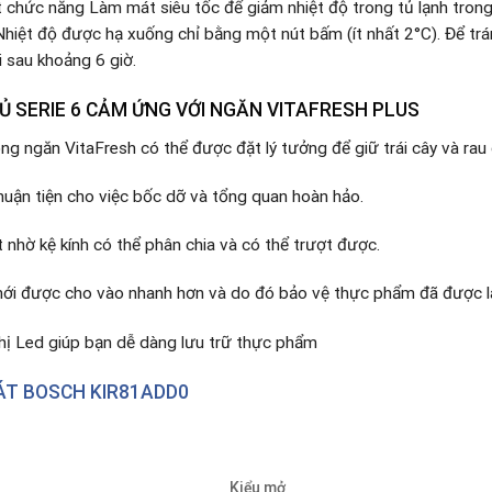
t chức năng Làm mát siêu tốc để giảm nhiệt độ trong tủ lạnh tron
hiệt độ được hạ xuống chỉ bằng một nút bấm (ít nhất 2°C). Để trán
i sau khoảng 6 giờ.
 SERIE 6 CẢM ỨNG VỚI NGĂN VITAFRESH PLUS
ng ngăn VitaFresh có thể được đặt lý tưởng để giữ trái cây và rau 
thuận tiện cho việc bốc dỡ và tổng quan hoàn hảo.
t nhờ kệ kính có thể phân chia và có thể trượt được.
mới được cho vào nhanh hơn và do đó bảo vệ thực phẩm đã được l
 thị Led giúp bạn dễ dàng lưu trữ thực phẩm
T BOSCH KIR81ADD0
Kiểu mở