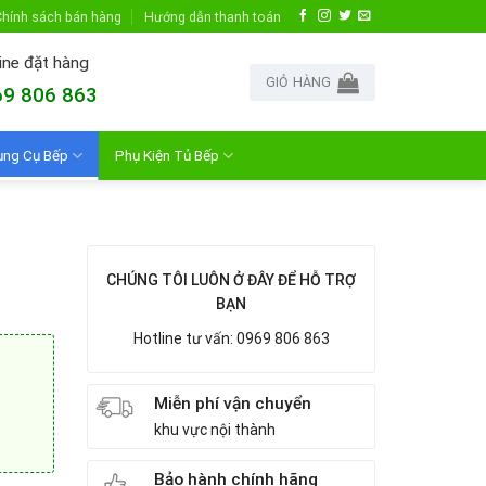
hính sách bán hàng
Hướng dẫn thanh toán
ine đặt hàng
GIỎ HÀNG
9 806 863
ụng Cụ Bếp
Phụ Kiện Tủ Bếp
CHÚNG TÔI LUÔN Ở ĐÂY ĐỂ HỖ TRỢ
BẠN
Hotline tư vấn: 0969 806 863
Miễn phí vận chuyển
khu vực nội thành
Bảo hành chính hãng