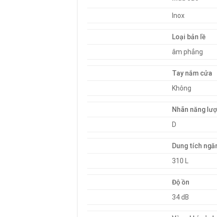
Inox
Loại bản lề
âm phẳng
Tay nắm cửa
Không
Nhãn năng lư
D
Dung tích ngă
310 L
Độ ồn
34 dB