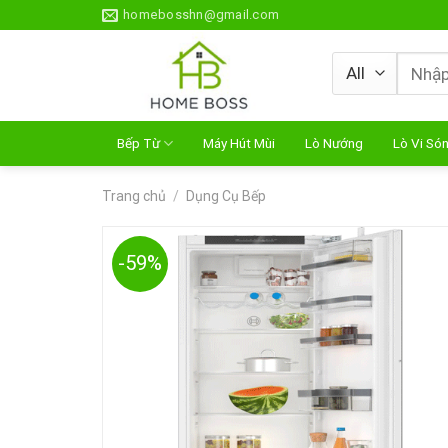
Skip
homebosshn@gmail.com
to
content
Tìm
kiếm:
Bếp Từ
Máy Hút Mùi
Lò Nướng
Lò Vi Só
Trang chủ
/
Dụng Cụ Bếp
-59%