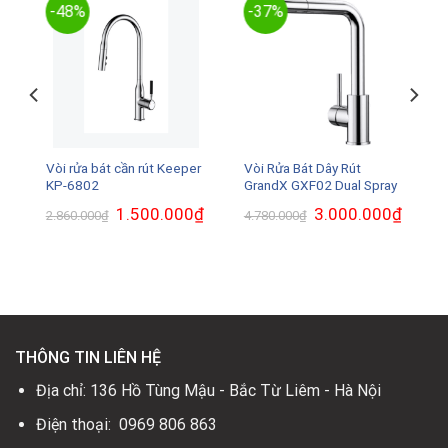
-48%
-37%
Vòi rửa bát cần rút Keeper
Vòi Rửa Bát Dây Rút
KP-6802
GrandX GXF02 Dual Spray
Giá
1.500.000
₫
Giá
Giá
3.000.000
₫
Giá
2.860.000
₫
4.780.000
₫
gốc
hiện
gốc
hiện
là:
tại
là:
tại
2.860.000₫.
là:
4.780.000₫.
là:
1.500.000₫.
3.000.0
.
THÔNG TIN LIÊN HỆ
Địa chỉ: 136 Hồ Tùng Mậu - Bắc Từ Liêm - Hà Nội
Điện thoại: 0969 806 863