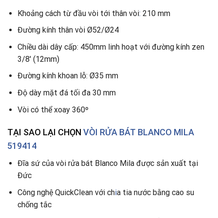
Khoảng cách từ đầu vòi tới thân vòi
:
210 mm
Đường kính thân vòi Ø52/Ø24
Chiều dài dây cấp: 450mm linh hoạt với đường kính zen
3/8′ (12mm)
Đường kính khoan lỗ: Ø35 mm
Độ dày mặt đá tối đa 30 mm
Vòi có thể xoay 360º
TẠI SAO LẠI CHỌN
VÒI RỬA BÁT BLANCO MILA
519414
Đĩa sứ của vòi rửa bát Blanco Mila được sản xuất tại
Đức
Công nghệ QuickClean với ch
i
a tia nước bằng cao su
chống tắc