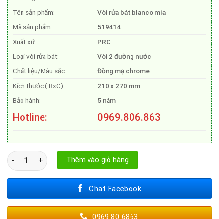
Tên sản phẩm:
Vòi rửa bát blanco mia
Mã sản phẩm:
519414
Xuất xứ:
PRC
Loại vòi rửa bát:
Vòi 2 đường nước
Chất liệu/Màu sắc:
Đồng mạ chrome
Kích thước ( RxC):
210 x 270 mm
Bảo hành:
5 năm
Hotline:
0969.806.863
VÒI RỬA BÁT BLANCO MILA 519414 số lượng
Thêm vào giỏ hàng
Chat Facebook
0969 80 6863