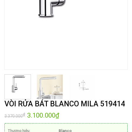
VÒI RỬA BÁT BLANCO MILA 519414
Giá
3.100.000
₫
Giá
₫
3.370.000
gốc
hiện
là:
tại
3.370.000₫.
là:
Thương hiệu:
Blanco
3.100.000₫.