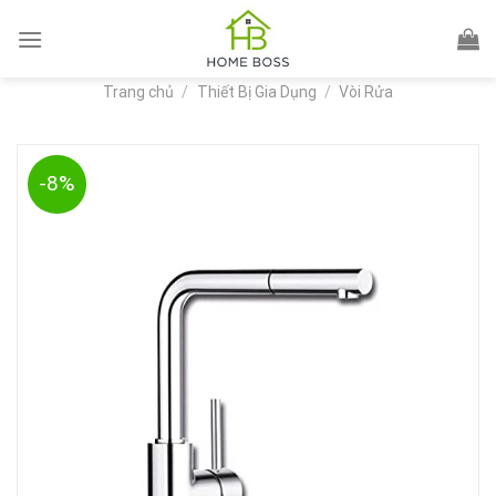
Skip
to
content
Trang chủ
/
Thiết Bị Gia Dụng
/
Vòi Rửa
-8%